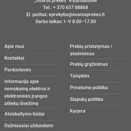
„Švaros prekės“ e-parduotuvė
Tel.:
+ 370 657 88868
El. paštas:
eprekyba@svarosprekes.lt
Darbo laikas: I–V 8.00–17.00
Apie mus
Prekių pristatymas /
atsiėmimas
Kontaktai
Prekių grąžinimas
Parduotuvės
Taisyklės
Informacija apie
Privatumo politika
nemokamą elektros ir
elektroninės įrangos
Slapukų politika
atliekų išvežimą
Karjera
Atsiskaitymo būdai
Dažniausiai užduodami