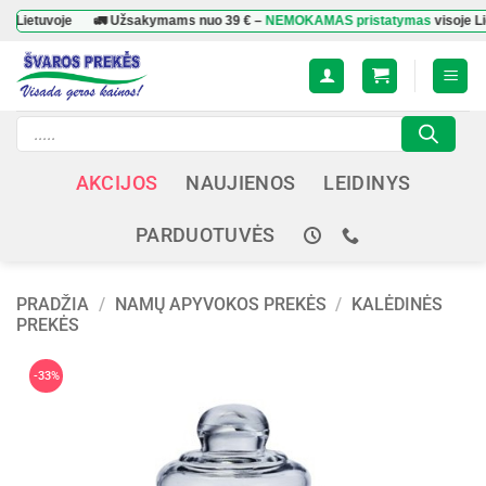
Skip
uvoje
🚛 Užsakymams nuo
39 €
–
NEMOKAMAS pristatymas
visoje Lietuvoje
to
content
Products
search
AKCIJOS
NAUJIENOS
LEIDINYS
PARDUOTUVĖS
PRADŽIA
/
NAMŲ APYVOKOS PREKĖS
/
KALĖDINĖS
PREKĖS
-33%