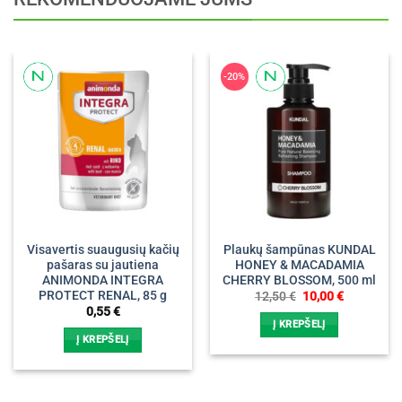
-20%
Visavertis suaugusių kačių
Plaukų šampūnas KUNDAL
pašaras su jautiena
HONEY & MACADAMIA
ANIMONDA INTEGRA
CHERRY BLOSSOM, 500 ml
PROTECT RENAL, 85 g
Original
Current
12,50
€
10,00
€
price
price
0,55
€
was:
is:
Į KREPŠELĮ
12,50 €.
10,00 €.
Į KREPŠELĮ