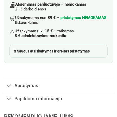
🏬
Atsiėmimas parduotuvėje – nemokamas
2–3 darbo dienos
🛒
Užsakymams nuo
39 €
–
pristatymas NEMOKAMAS
išskyrus Neringą
⚠️
Užsakymams iki
15 €
– taikomas
3 € administravimo mokestis
🔒
Saugus atsiskaitymas ir greitas pristatymas
Aprašymas
Papildoma informacija
REKOMENDUOJAME JUMS