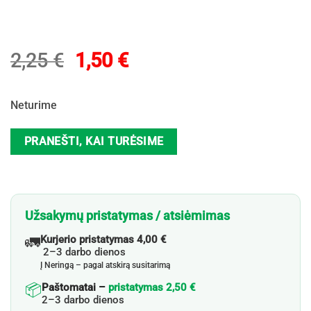
Original
Current
2,25
€
1,50
€
price
price
was:
is:
Neturime
2,25 €.
1,50 €.
PRANEŠTI, KAI TURĖSIME
Užsakymų pristatymas / atsiėmimas
🚛
Kurjerio pristatymas 4,00 €
2–3 darbo dienos
Į Neringą – pagal atskirą susitarimą
📦
Paštomatai –
pristatymas 2,50 €
2–3 darbo dienos