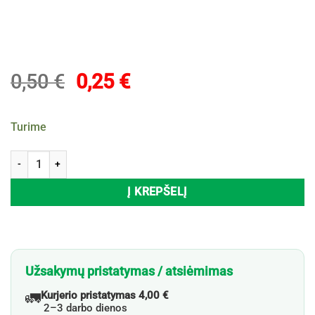
Original
Current
0,50
€
0,25
€
price
price
was:
is:
Turime
0,50 €.
0,25 €.
produkto kiekis: Lipnūs lapeliai TRENDHAUS, 10,5x6,5x4 cm
Į KREPŠELĮ
Užsakymų pristatymas / atsiėmimas
🚛
Kurjerio pristatymas 4,00 €
2–3 darbo dienos