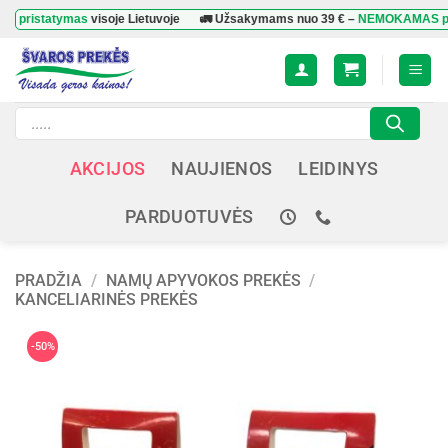
Skip
tatymas
visoje Lietuvoje
🚛 Užsakymams nuo
39 €
–
NEMOKAMAS pristaty
to
content
Products
search
AKCIJOS
NAUJIENOS
LEIDINYS
PARDUOTUVĖS
PRADŽIA
/
NAMŲ APYVOKOS PREKĖS
/
KANCELIARINĖS PREKĖS
-50%