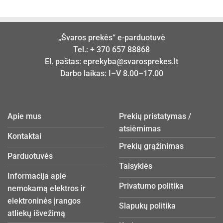
„Švaros prekės“ e-parduotuvė
Tel.:
+ 370 657 88868
El. paštas:
eprekyba@svarosprekes.lt
Darbo laikas: I–V 8.00–17.00
Apie mus
Prekių pristatymas /
atsiėmimas
Kontaktai
Prekių grąžinimas
Parduotuvės
Taisyklės
Informacija apie
Privatumo politika
nemokamą elektros ir
elektroninės įrangos
Slapukų politika
atliekų išvežimą