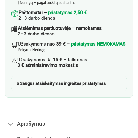
Į Neringą – pagal atskirą susitarimą
📦
Paštomatai –
pristatymas 2,50 €
2–3 darbo dienos
🏬
Atsiėmimas parduotuvėje – nemokamas
2–3 darbo dienos
🛒
Užsakymams nuo
39 €
–
pristatymas NEMOKAMAS
išskyrus Neringą
⚠️
Užsakymams iki
15 €
– taikomas
3 € administravimo mokestis
🔒
Saugus atsiskaitymas ir greitas pristatymas
Aprašymas