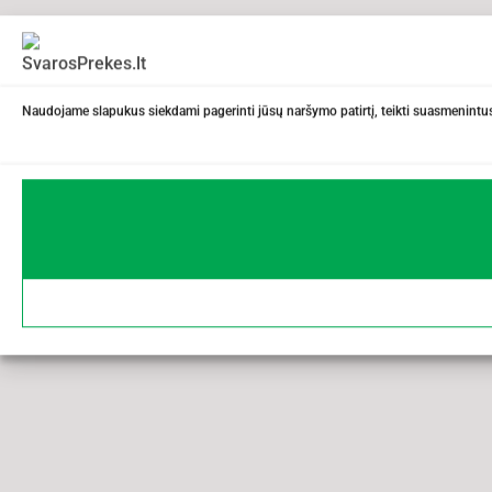
Naudojame slapukus siekdami pagerinti jūsų naršymo patirtį, teikti suasmenintus 