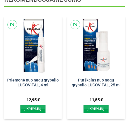
Priemonė nuo nagų grybelio
Purškalas nuo nagų
LUCOVITAL, 4 ml
grybelio LUCOVITAL, 25 ml
12,95
€
11,55
€
Į KREPŠELĮ
Į KREPŠELĮ