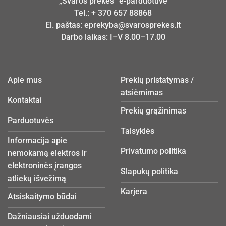
„Švaros prekės“ e-parduotuvė
Tel.:
+ 370 657 88868
El. paštas:
eprekyba@svarosprekes.lt
Darbo laikas: I–V 8.00–17.00
Apie mus
Prekių pristatymas /
atsiėmimas
Kontaktai
Prekių grąžinimas
Parduotuvės
Taisyklės
Informacija apie
Privatumo politika
nemokamą elektros ir
elektroninės įrangos
Slapukų politika
atliekų išvežimą
Karjera
Atsiskaitymo būdai
Dažniausiai užduodami