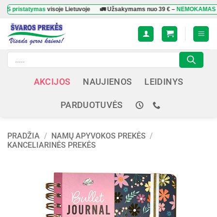
Skip
statymas
visoje Lietuvoje
🚛 Užsakymams nuo
39 €
–
NEMOKAMAS pristat
to
content
Products
search
AKCIJOS
NAUJIENOS
LEIDINYS
PARDUOTUVĖS
PRADŽIA
/
NAMŲ APYVOKOS PREKĖS
/
KANCELIARINĖS PREKĖS