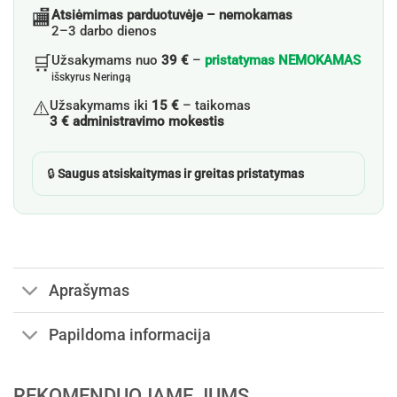
🏬
Atsiėmimas parduotuvėje – nemokamas
2–3 darbo dienos
🛒
Užsakymams nuo
39 €
–
pristatymas NEMOKAMAS
išskyrus Neringą
⚠️
Užsakymams iki
15 €
– taikomas
3 € administravimo mokestis
🔒
Saugus atsiskaitymas ir greitas pristatymas
Aprašymas
Papildoma informacija
REKOMENDUOJAME JUMS