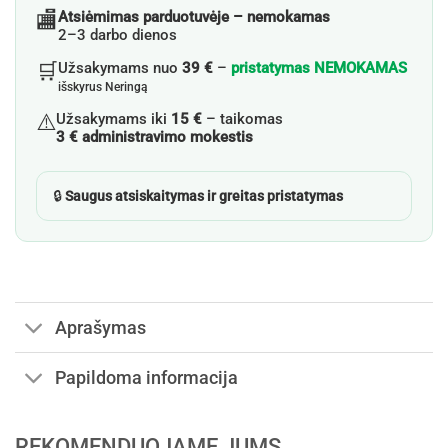
🏬
Atsiėmimas parduotuvėje – nemokamas
2–3 darbo dienos
🛒
Užsakymams nuo
39 €
–
pristatymas NEMOKAMAS
išskyrus Neringą
⚠️
Užsakymams iki
15 €
– taikomas
3 € administravimo mokestis
🔒
Saugus atsiskaitymas ir greitas pristatymas
Aprašymas
Papildoma informacija
REKOMENDUOJAME JUMS