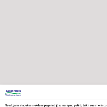
Naudojame slapukus siekdami pagerinti jūsų naršymo patirtį, teikti suasmenintus 