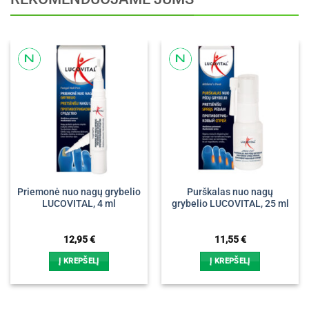
Priemonė nuo nagų grybelio
Purškalas nuo nagų
LUCOVITAL, 4 ml
grybelio LUCOVITAL, 25 ml
12,95
€
11,55
€
Į KREPŠELĮ
Į KREPŠELĮ