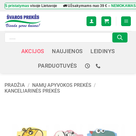
Skip
statymas
visoje Lietuvoje
🚛 Užsakymams nuo
39 €
–
NEMOKAMAS prista
to
content
Products
search
AKCIJOS
NAUJIENOS
LEIDINYS
PARDUOTUVĖS
PRADŽIA
/
NAMŲ APYVOKOS PREKĖS
/
KANCELIARINĖS PREKĖS