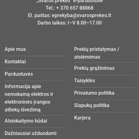
„Švaros prekės“ e-parduotuvė
Tel.:
+ 370 657 88868
El. paštas:
eprekyba@svarosprekes.lt
Darbo laikas: I–V 8.00–17.00
Apie mus
Prekių pristatymas /
atsiėmimas
Kontaktai
Prekių grąžinimas
Parduotuvės
Taisyklės
Informacija apie
Privatumo politika
nemokamą elektros ir
elektroninės įrangos
Slapukų politika
atliekų išvežimą
Karjera
Atsiskaitymo būdai
Dažniausiai užduodami