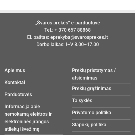
„Švaros prekės“ e-parduotuvė
Tel.:
+ 370 657 88868
El. paštas:
eprekyba@svarosprekes.lt
Darbo laikas: I–V 8.00–17.00
Apie mus
Prekių pristatymas /
atsiėmimas
Kontaktai
Prekių grąžinimas
Parduotuvės
Taisyklės
Informacija apie
Privatumo politika
nemokamą elektros ir
elektroninės įrangos
Slapukų politika
atliekų išvežimą