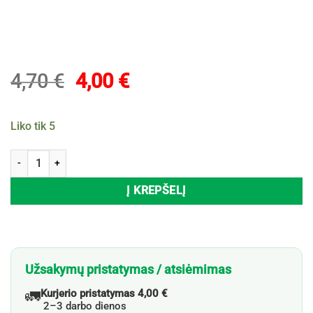
Original
Current
4,70
€
4,00
€
price
price
was:
is:
Liko tik 5
4,70 €.
4,00 €.
produkto kiekis: Pėdkelnės KNITTEX MAREILLE, 40 den, 4 dydis, nero 
Į KREPŠELĮ
Užsakymų pristatymas / atsiėmimas
🚛
Kurjerio pristatymas 4,00 €
2–3 darbo dienos