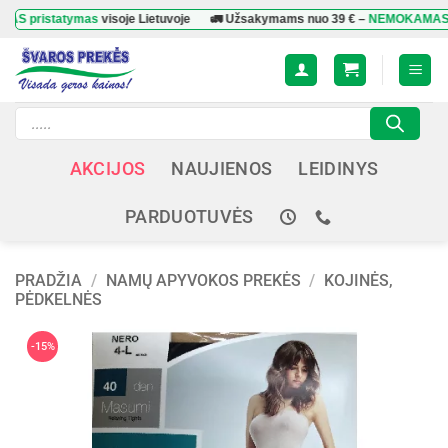
Skip
statymas
visoje Lietuvoje
🚛 Užsakymams nuo
39 €
–
NEMOKAMAS prista
to
content
Products
search
AKCIJOS
NAUJIENOS
LEIDINYS
PARDUOTUVĖS
PRADŽIA
/
NAMŲ APYVOKOS PREKĖS
/
KOJINĖS,
PĖDKELNĖS
-15%