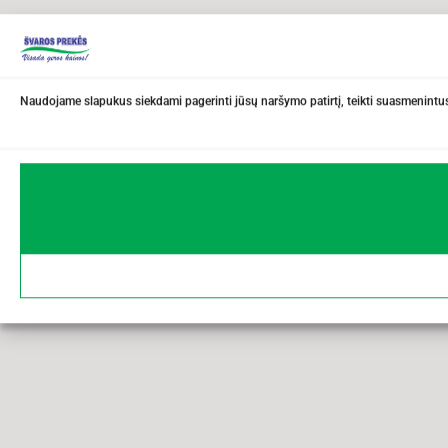
Naudojame slapukus siekdami pagerinti jūsų naršymo patirtį, teikti suasmenintus 