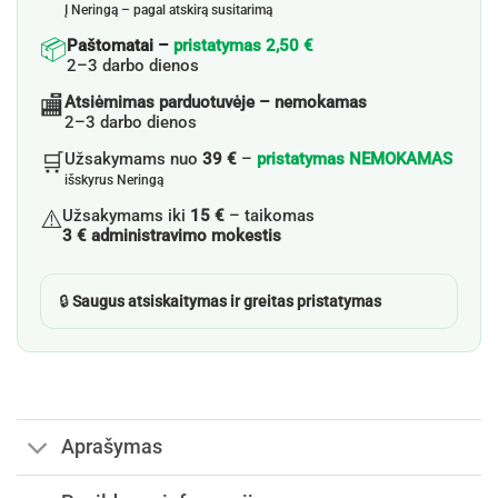
Į Neringą – pagal atskirą susitarimą
📦
Paštomatai –
pristatymas 2,50 €
2–3 darbo dienos
🏬
Atsiėmimas parduotuvėje – nemokamas
2–3 darbo dienos
🛒
Užsakymams nuo
39 €
–
pristatymas NEMOKAMAS
išskyrus Neringą
⚠️
Užsakymams iki
15 €
– taikomas
3 € administravimo mokestis
🔒
Saugus atsiskaitymas ir greitas pristatymas
Aprašymas