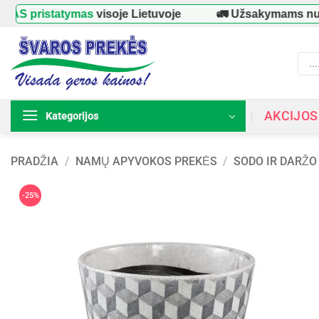
Skip
 pristatymas
visoje Lietuvoje
🚛 Užsakymams nuo
to
content
Produ
searc
AKCIJOS
Kategorijos
PRADŽIA
/
NAMŲ APYVOKOS PREKĖS
/
SODO IR DARŽO
-25%