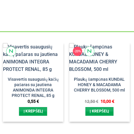
-20%
Visavertis suaugusių kačių
Plaukų šampūnas KUNDAL
pašaras su jautiena
HONEY & MACADAMIA
ANIMONDA INTEGRA
CHERRY BLOSSOM, 500 ml
PROTECT RENAL, 85 g
Original
Current
0,55
€
12,50
€
10,00
€
price
price
was:
is:
Į KREPŠELĮ
Į KREPŠELĮ
12,50 €.
10,00 €.