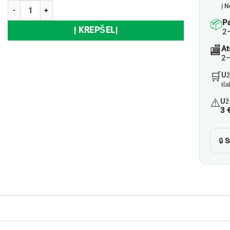
produkto kiekis: Vazonas PTMD, Ø19 cm x 23 cm
Į N
📦
P
Į KREPŠELĮ
2
🏬
At
2–
🛒
U
iš
⚠️
Už
3 
🔒
S