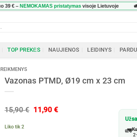
39 €
–
NEMOKAMAS pristatymas
visoje Lietuvoje
🚛 
cts
h
TOP PREKĖS
NAUJIENOS
LEIDINYS
PARD
 REIKMENYS
Vazonas PTMD, Ø19 cm x 23 cm
Original
Current
15,90
€
11,90
€
price
price
Užsa
was:
is:
Liko tik 2
🚛
Ku
15,90 €.
11,90 €.
2–