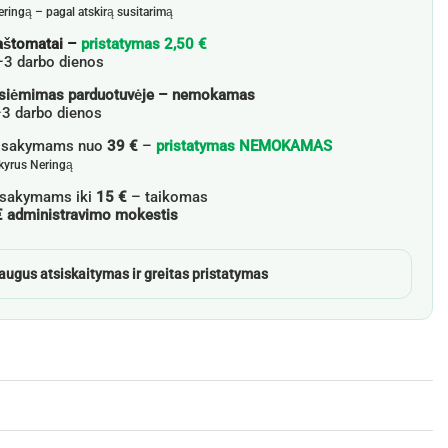
eringą – pagal atskirą susitarimą
aštomatai –
pristatymas 2,50 €
–3 darbo dienos
siėmimas parduotuvėje – nemokamas
3 darbo dienos
žsakymams nuo
39 €
–
pristatymas NEMOKAMAS
skyrus Neringą
sakymams iki
15 €
– taikomas
€ administravimo mokestis
augus atsiskaitymas ir greitas pristatymas