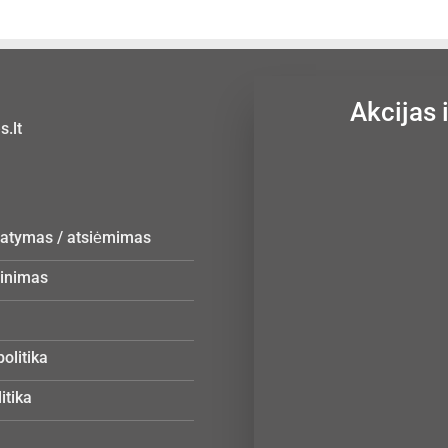
Akcijas 
.lt
statymas / atsiėmimas
žinimas
olitika
itika