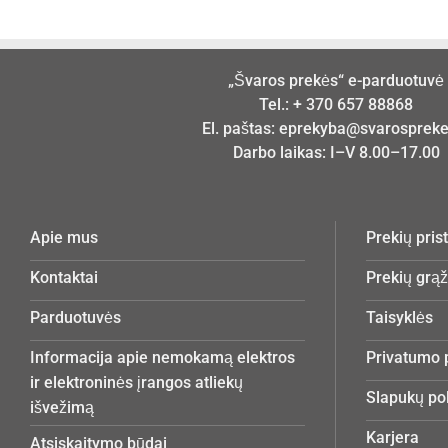
„Švaros prekės“ e-parduotuvė
Tel.:
+ 370 657 88868
El. paštas:
eprekyba@svarosprekes
Darbo laikas: I–V 8.00–17.00
Apie mus
Prekių pri
Kontaktai
Prekių grą
Parduotuvės
Taisyklės
Informacija apie nemokamą elektros
Privatumo p
ir elektroninės įrangos atliekų
Slapukų pol
išvežimą
Karjera
Atsiskaitymo būdai