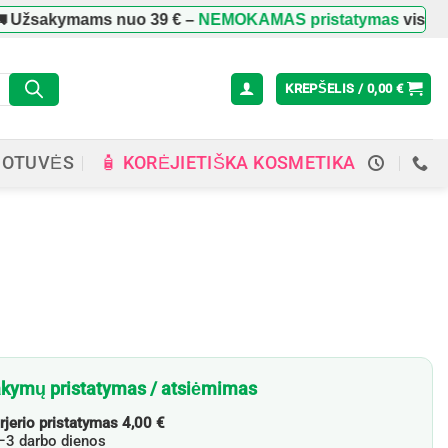
Užsakymams nuo
39 €
–
NEMOKAMAS pristatymas
visoje L
KREPŠELIS /
0,00
€
🧴 KORĖJIETIŠKA KOSMETIKA
UOTUVĖS
kymų pristatymas / atsiėmimas
rjerio pristatymas 4,00 €
3 darbo dienos