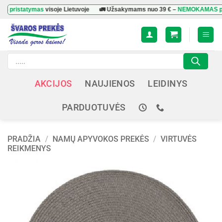
Skip
tatymas
visoje Lietuvoje
🚛 Užsakymams nuo
39 €
–
NEMOKAMAS pristaty
to
content
Products
search
AKCIJOS
NAUJIENOS
LEIDINYS
PARDUOTUVĖS
PRADŽIA
/
NAMŲ APYVOKOS PREKĖS
/
VIRTUVĖS
REIKMENYS