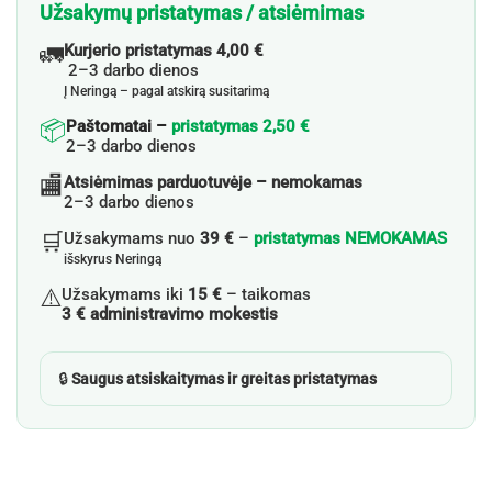
Užsakymų pristatymas / atsiėmimas
🚛
Kurjerio pristatymas 4,00 €
2–3 darbo dienos
Į Neringą – pagal atskirą susitarimą
📦
Paštomatai –
pristatymas 2,50 €
2–3 darbo dienos
🏬
Atsiėmimas parduotuvėje – nemokamas
2–3 darbo dienos
🛒
Užsakymams nuo
39 €
–
pristatymas NEMOKAMAS
išskyrus Neringą
⚠️
Užsakymams iki
15 €
– taikomas
3 € administravimo mokestis
🔒
Saugus atsiskaitymas ir greitas pristatymas