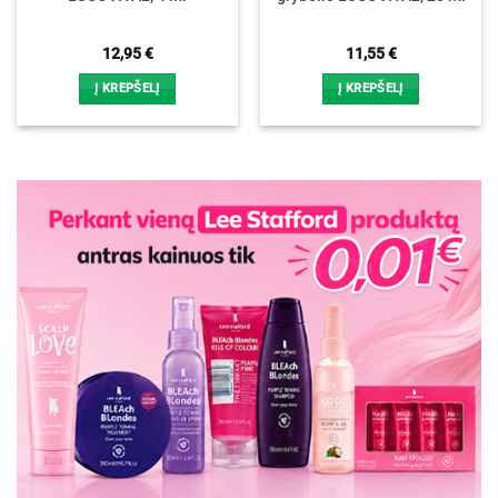
12,95
€
11,55
€
Į KREPŠELĮ
Į KREPŠELĮ