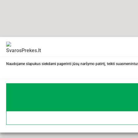
Naudojame slapukus siekdami pagerinti jūsų naršymo patirtį, teikti suasmenintus 