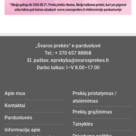
„Švaros prekės“ e-parduotuvė
Tel.:
+ 370 657 88868
El. paštas:
eprekyba@svarosprekes.lt
Darbo laikas: I–V 8.00–17.00
Apie mus
Prekių pristatymas /
atsiėmimas
Kontaktai
Prekių grąžinimas
Parduotuvės
Taisyklės
Informacija apie