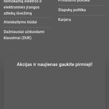
Privatumo politika
nemokamą elektros ir
elektroninės įrangos
Slapukų politika
atliekų išvežimą
Karjera
Atsiskaitymo būdai
Dažniausiai užduodami
klausimai (DUK)
Akcijas ir naujienas gaukite pirmieji!