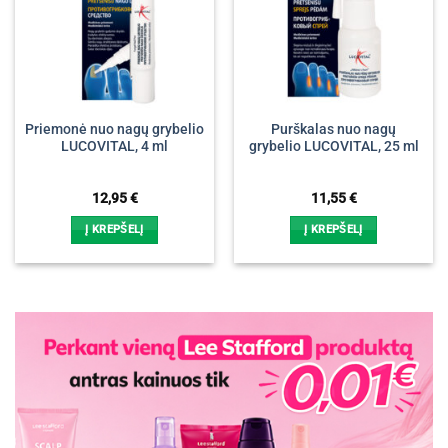
Priemonė nuo nagų grybelio
Purškalas nuo nagų
LUCOVITAL, 4 ml
grybelio LUCOVITAL, 25 ml
12,95
€
11,55
€
Į KREPŠELĮ
Į KREPŠELĮ