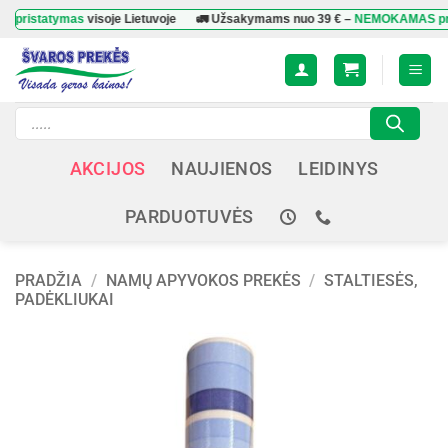
Skip
atymas
visoje Lietuvoje
🚛 Užsakymams nuo
39 €
–
NEMOKAMAS pristaty
to
content
Products
search
AKCIJOS
NAUJIENOS
LEIDINYS
PARDUOTUVĖS
PRADŽIA
/
NAMŲ APYVOKOS PREKĖS
/
STALTIESĖS,
PADĖKLIUKAI