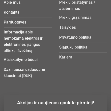
Apie mus
Prekių pristatymas /
atsiėmimas
Kontaktai
Prekių grąžinimas
Parduotuvės
Taisyklės
Informacija apie
Privatumo politika
nemokamą elektros ir
elektroninės įrangos
Slapukų politika
atliekų išvežimą
Karjera
Atsiskaitymo būdai
Dažniausiai užduodami
klausimai (DUK)
Akcijas ir naujienas gaukite pirmieji!