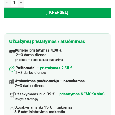
produkto kiekis: Stalo takelis LE NAPPAGE 3 IN 1, 0,40x4,80 m
Į KREPŠELĮ
Užsakymų pristatymas / atsiėmimas
🚛
Kurjerio pristatymas 4,00 €
2–3 darbo dienos
Į Neringą – pagal atskirą susitarimą
📦
Paštomatai –
pristatymas 2,50 €
2–3 darbo dienos
🏬
Atsiėmimas parduotuvėje – nemokamas
2–3 darbo dienos
🛒
Užsakymams nuo
39 €
–
pristatymas NEMOKAMAS
išskyrus Neringą
⚠️
Užsakymams iki
15 €
– taikomas
3 € administravimo mokestis