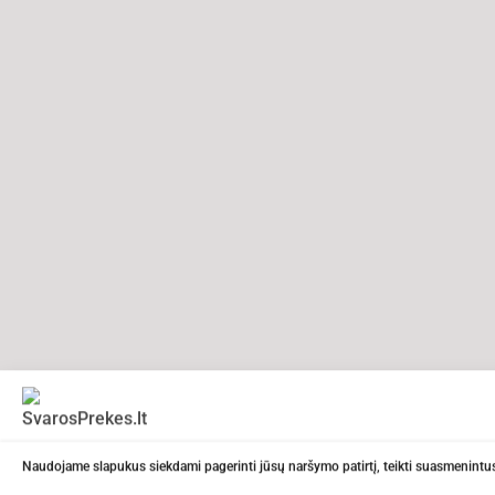
Naudojame slapukus siekdami pagerinti jūsų naršymo patirtį, teikti suasmenintus 