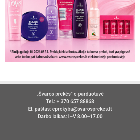
„Švaros prekės“ e-parduotuvė
Tel.:
+ 370 657 88868
El. paštas:
eprekyba@svarosprekes.lt
Darbo laikas: I–V 8.00–17.00