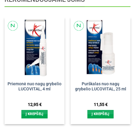
Priemonė nuo nagų grybelio
Purškalas nuo nagų
LUCOVITAL, 4 ml
grybelio LUCOVITAL, 25 ml
12,95
€
11,55
€
Į KREPŠELĮ
Į KREPŠELĮ