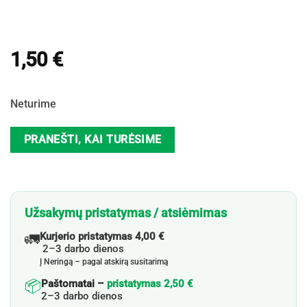
1,50
€
Neturime
PRANEŠTI, KAI TURĖSIME
Užsakymų pristatymas / atsiėmimas
🚛
Kurjerio pristatymas 4,00 €
2–3 darbo dienos
Į Neringą – pagal atskirą susitarimą
📦
Paštomatai –
pristatymas 2,50 €
2–3 darbo dienos