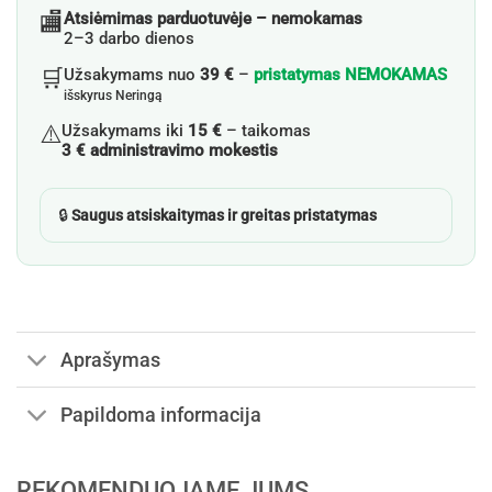
🏬
Atsiėmimas parduotuvėje – nemokamas
2–3 darbo dienos
🛒
Užsakymams nuo
39 €
–
pristatymas NEMOKAMAS
išskyrus Neringą
⚠️
Užsakymams iki
15 €
– taikomas
3 € administravimo mokestis
🔒
Saugus atsiskaitymas ir greitas pristatymas
Aprašymas
Papildoma informacija
REKOMENDUOJAME JUMS