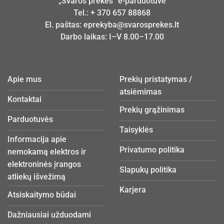
„Švaros prekės“ e-parduotuvė
Tel.:
+ 370 657 88868
El. paštas:
eprekyba@svarosprekes.lt
Darbo laikas: I–V 8.00–17.00
Apie mus
Prekių pristatymas /
atsiėmimas
Kontaktai
Prekių grąžinimas
Parduotuvės
Taisyklės
Informacija apie
Privatumo politika
nemokamą elektros ir
elektroninės įrangos
Slapukų politika
atliekų išvežimą
Karjera
Atsiskaitymo būdai
Dažniausiai užduodami