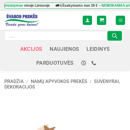
Skip
atymas
visoje Lietuvoje
🚛 Užsakymams nuo
39 €
–
NEMOKAMAS pristatym
to
content
Products
search
AKCIJOS
NAUJIENOS
LEIDINYS
PARDUOTUVĖS
PRADŽIA
/
NAMŲ APYVOKOS PREKĖS
/
SUVENYRAI,
DEKORACIJOS