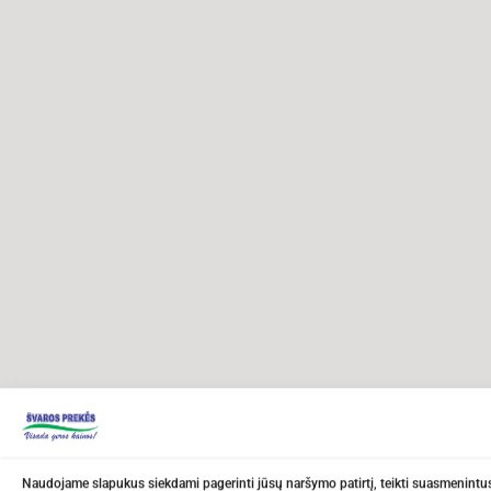
Naudojame slapukus siekdami pagerinti jūsų naršymo patirtį, teikti suasmenintus 