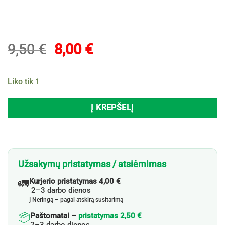
Original
Current
9,50
€
8,00
€
price
price
was:
is:
Liko tik 1
9,50 €.
8,00 €.
Į KREPŠELĮ
Užsakymų pristatymas / atsiėmimas
🚛
Kurjerio pristatymas 4,00 €
2–3 darbo dienos
Į Neringą – pagal atskirą susitarimą
📦
Paštomatai –
pristatymas 2,50 €