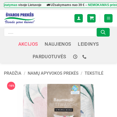
Skip
ymas
visoje Lietuvoje
🚛 Užsakymams nuo
39 €
–
NEMOKAMAS pristatyma
to
content
Products
search
AKCIJOS
NAUJIENOS
LEIDINYS
PARDUOTUVĖS
PRADŽIA
/
NAMŲ APYVOKOS PREKĖS
/
TEKSTILĖ
-16%