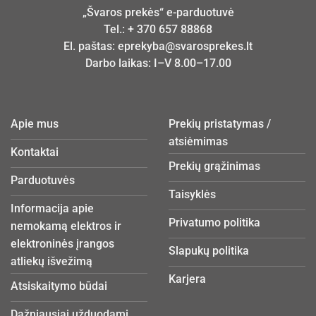
„Švaros prekės“ e-parduotuvė
Tel.:
+ 370 657 88868
El. paštas:
eprekyba@svarosprekes.lt
Darbo laikas: I–V 8.00–17.00
Apie mus
Prekių pristatymas /
atsiėmimas
Kontaktai
Prekių grąžinimas
Parduotuvės
Taisyklės
Informacija apie
Privatumo politika
nemokamą elektros ir
elektroninės įrangos
Slapukų politika
atliekų išvežimą
Karjera
Atsiskaitymo būdai
Dažniausiai užduodami