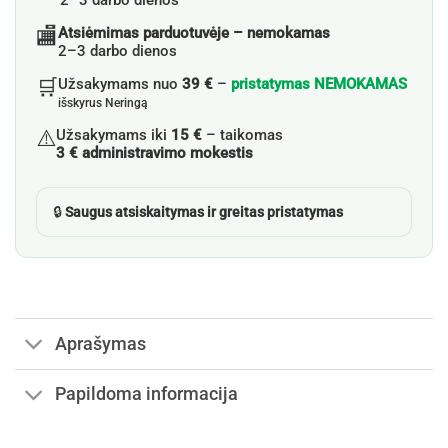
2–3 darbo dienos
🏬
Atsiėmimas parduotuvėje – nemokamas
2–3 darbo dienos
🛒
Užsakymams nuo
39 €
–
pristatymas NEMOKAMAS
išskyrus Neringą
⚠️
Užsakymams iki
15 €
– taikomas
3 € administravimo mokestis
🔒
Saugus atsiskaitymas ir greitas pristatymas
Aprašymas
Papildoma informacija