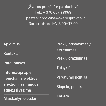
„Švaros prekės“ e-parduotuvė
Tel.:
+ 370 657 88868
El. paštas:
eprekyba@svarosprekes.lt
Darbo laikas: I–V 8.00–17.00
Apie mus
Prekių pristatymas /
atsiėmimas
Kontaktai
Prekių grąžinimas
Parduotuvės
Taisyklės
Informacija apie
Privatumo politika
nemokamą elektros ir
elektroninės įrangos
Slapukų politika
atliekų išvežimą
Karjera
Atsiskaitymo būdai