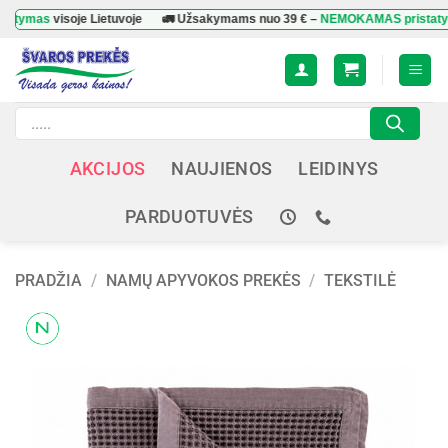
Skip
mas
visoje Lietuvoje
🚛 Užsakymams nuo
39 €
–
NEMOKAMAS pristatymas
v
to
content
Products
search
AKCIJOS
NAUJIENOS
LEIDINYS
PARDUOTUVĖS
PRADŽIA
/
NAMŲ APYVOKOS PREKĖS
/
TEKSTILĖ