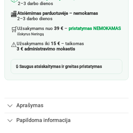
2–3 darbo dienos
🏬
Atsiėmimas parduotuvėje – nemokamas
2–3 darbo dienos
🛒
Užsakymams nuo
39 €
–
pristatymas NEMOKAMAS
išskyrus Neringą
⚠️
Užsakymams iki
15 €
– taikomas
3 € administravimo mokestis
🔒
Saugus atsiskaitymas ir greitas pristatymas
Aprašymas
Papildoma informacija