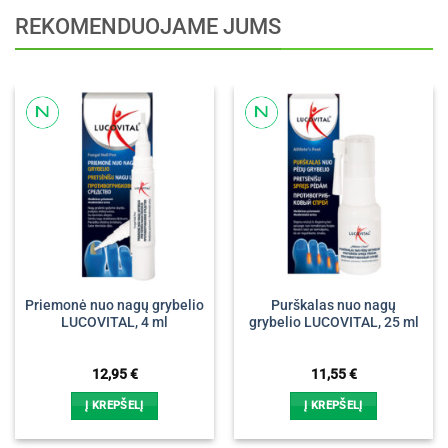
REKOMENDUOJAME JUMS
Priemonė nuo nagų grybelio
Purškalas nuo nagų
LUCOVITAL, 4 ml
grybelio LUCOVITAL, 25 ml
12,95
€
11,55
€
Į KREPŠELĮ
Į KREPŠELĮ