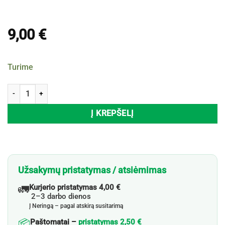
9,00
€
Turime
produkto kiekis: Pledas, 162x152 cm
Į KREPŠELĮ
Užsakymų pristatymas / atsiėmimas
🚛
Kurjerio pristatymas 4,00 €
2–3 darbo dienos
Į Neringą – pagal atskirą susitarimą
📦
Paštomatai –
pristatymas 2,50 €