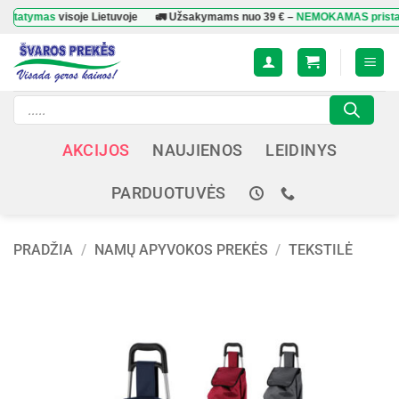
Skip
ymas
visoje Lietuvoje
🚛 Užsakymams nuo
39 €
–
NEMOKAMAS pristatyma
to
content
Products
search
AKCIJOS
NAUJIENOS
LEIDINYS
PARDUOTUVĖS
PRADŽIA
/
NAMŲ APYVOKOS PREKĖS
/
TEKSTILĖ