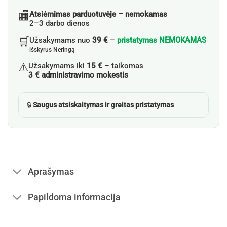
🏬
Atsiėmimas parduotuvėje – nemokamas
2–3 darbo dienos
🛒
Užsakymams nuo
39 €
–
pristatymas NEMOKAMAS
išskyrus Neringą
⚠️
Užsakymams iki
15 €
– taikomas
3 € administravimo mokestis
🔒
Saugus atsiskaitymas ir greitas pristatymas
Aprašymas
Papildoma informacija