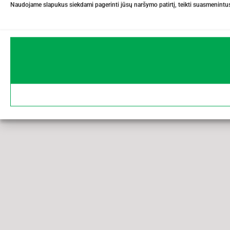
Naudojame slapukus siekdami pagerinti jūsų naršymo patirtį, teikti suasmenintus 