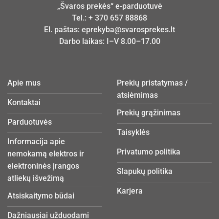
„Švaros prekės“ e-parduotuvė
Tel.:
+ 370 657 88868
El. paštas:
eprekyba@svarosprekes.lt
Darbo laikas: I–V 8.00–17.00
Apie mus
Prekių pristatymas /
atsiėmimas
Kontaktai
Prekių grąžinimas
Parduotuvės
Taisyklės
Informacija apie
Privatumo politika
nemokamą elektros ir
elektroninės įrangos
Slapukų politika
atliekų išvežimą
Karjera
Atsiskaitymo būdai
Dažniausiai užduodami