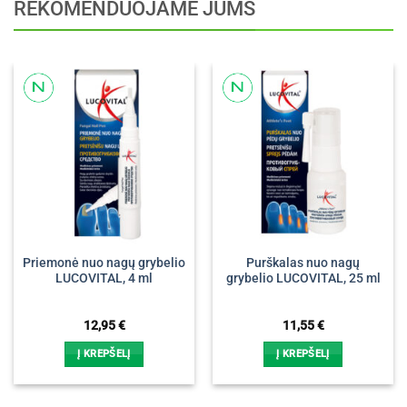
REKOMENDUOJAME JUMS
Priemonė nuo nagų grybelio
Purškalas nuo nagų
LUCOVITAL, 4 ml
grybelio LUCOVITAL, 25 ml
12,95
€
11,55
€
Į KREPŠELĮ
Į KREPŠELĮ