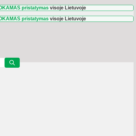
pristatymas
visoje Lietuvoje
🚛 Užsakymams nuo
3
pristatymas
visoje Lietuvoje
🚛 Užsakymams nuo
3