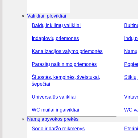
Valikliai, plovikliai
Baldų ir kilimų valikliai
Buitin
Indaplovių priemonės
Indų p
Kanalizacijos valymo priemonės
Namų 
Parazitų naikinimo priemonės
Popier
Šluostės, kempinės, šveistukai,
Stiklų 
šepečiai
Universalūs valikliai
Virtuv
WC muilai ir gaivikliai
WC val
Namų apyvokos prekės
Sodo ir daržo reikmenys
Eterini