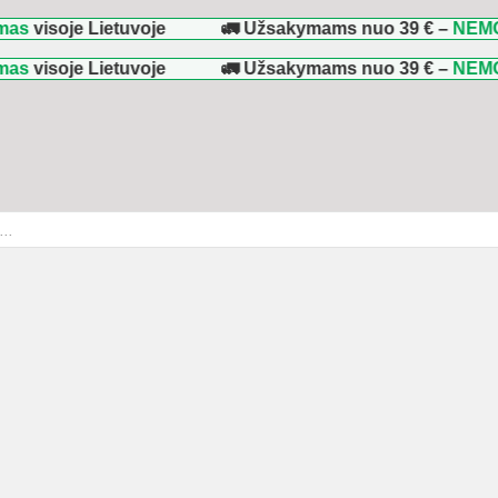
je Lietuvoje
🚛 Užsakymams nuo
39 €
–
NEMOKAMAS 
je Lietuvoje
🚛 Užsakymams nuo
39 €
–
NEMOKAMAS 
ducts
rch