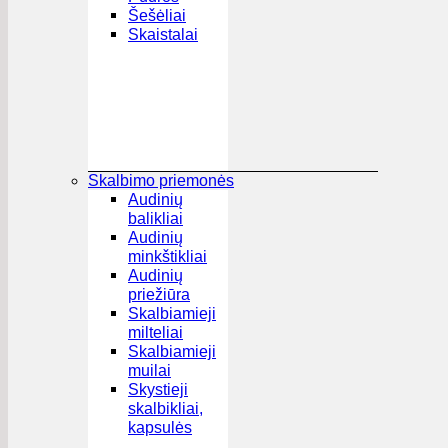
Šešėliai
Skaistalai
Skalbimo priemonės
Audinių
balikliai
Audinių
minkštikliai
Audinių
priežiūra
Skalbiamieji
milteliai
Skalbiamieji
muilai
Skystieji
skalbikliai,
kapsulės