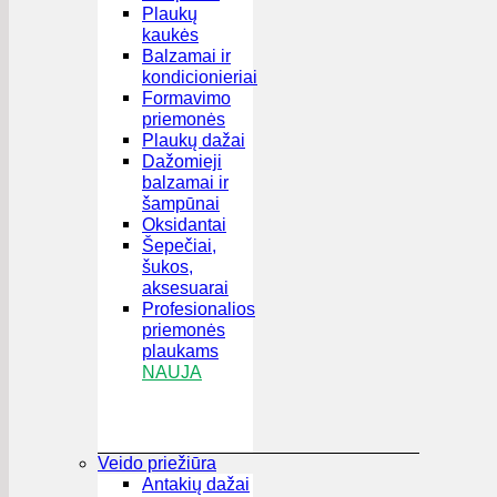
Plaukų
kaukės
Balzamai ir
kondicionieriai
Formavimo
priemonės
Plaukų dažai
Dažomieji
balzamai ir
šampūnai
Oksidantai
Šepečiai,
šukos,
aksesuarai
Profesionalios
priemonės
plaukams
NAUJA
Veido priežiūra
Antakių dažai