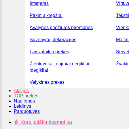
Interjeras
Virtuv
Pirkinių krepšiai
Teksti
Avalynės priežiūros priemonės
Vienka
Suvenyrai, dekoracijos
Maiti
Laisvalaikio prekės
Serve
Žiebtuvėliai, dujiniai degikliai,
Žvakid
įdegikliai
Velykinės prekės
Akcijos
TOP prekės
Naujienos
Leidinys
Parduotuvės
🧴 Korėjietiška kosmetika