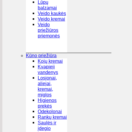
Lūpų
balzamai
Veido kaukės
Veido kremai
Veido
priežiūros
priemonės
Kūno priežiūra
Kojų kremai
Kvapieji
vandenys
Losjonai,
aliejai,
kremai,
miglos
Higienos
prekės
Odekolonai
Rankų kremai
Saulės ir
įdegio