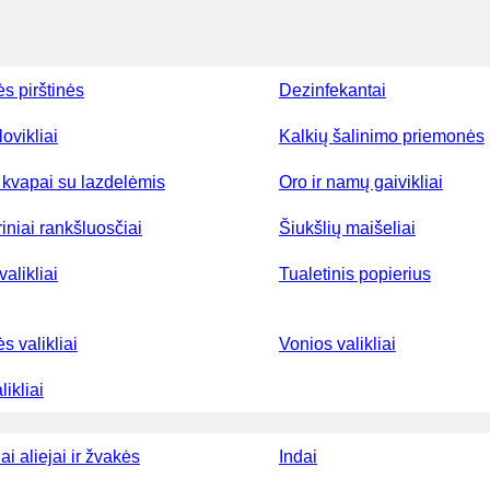
ės pirštinės
Dezinfekantai
lovikliai
Kalkių šalinimo priemonės
kvapai su lazdelėmis
Oro ir namų gaivikliai
iniai rankšluosčiai
Šiukšlių maišeliai
valikliai
Tualetinis popierius
ės valikliai
Vonios valikliai
ikliai
ai aliejai ir žvakės
Indai