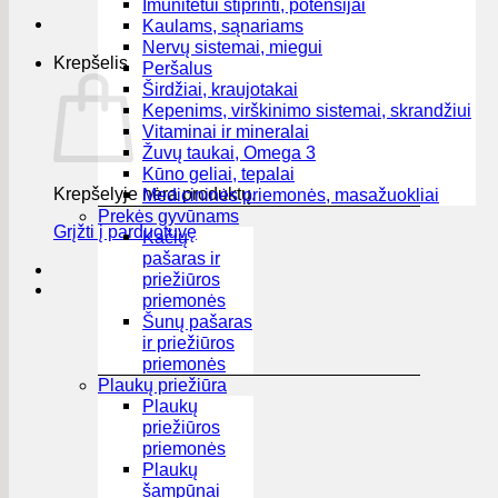
Imunitetui stiprinti, potensijai
Kaulams, sąnariams
Nervų sistemai, miegui
Krepšelis
Peršalus
Širdžiai, kraujotakai
Kepenims, virškinimo sistemai, skrandžiui
Vitaminai ir mineralai
Žuvų taukai, Omega 3
Kūno geliai, tepalai
Krepšelyje nėra produktų.
Medicininės priemonės, masažuokliai
Prekės gyvūnams
Grįžti į parduotuvę
Kačių
pašaras ir
priežiūros
priemonės
Šunų pašaras
ir priežiūros
priemonės
Plaukų priežiūra
Plaukų
priežiūros
priemonės
Plaukų
šampūnai