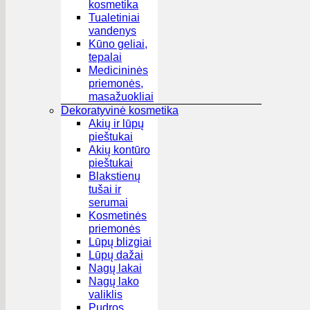
kosmetika
Tualetiniai
vandenys
Kūno geliai,
tepalai
Medicininės
priemonės,
masažuokliai
Dekoratyvinė kosmetika
Akių ir lūpų
pieštukai
Akių kontūro
pieštukai
Blakstienų
tušai ir
serumai
Kosmetinės
priemonės
Lūpų blizgiai
Lūpų dažai
Nagų lakai
Nagų lako
valiklis
Pudros