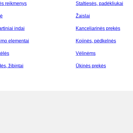
ės reikmenys
Staltiesės, padėkliukai
lė
Žaislai
rtiniai indai
Kanceliarinės prekės
nimo elementai
Kojinės, pėdkelnės
tėlės
Vėlinėms
ės, žibintai
Ūkinės prekės