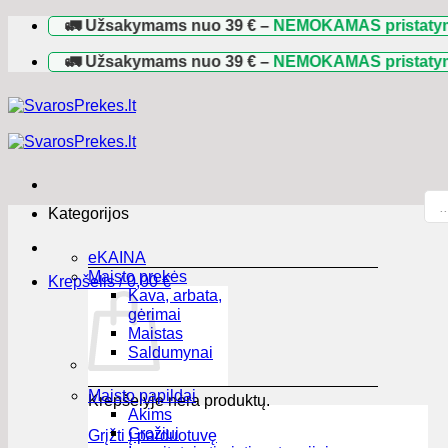
Skip
🚛 Užsakymams nuo
39 €
–
NEMOKAMAS pristatymas
viso
to
content
🚛 Užsakymams nuo
39 €
–
NEMOKAMAS pristatymas
viso
Pro
sea
Kategorijos
eKAINA
Maisto prekės
Krepšelis /
0,00
€
Kava, arbata,
gėrimai
Maistas
Saldumynai
Maisto papildai
Krepšelyje nėra produktų.
Akims
Grožiui
Grįžti į parduotuvę