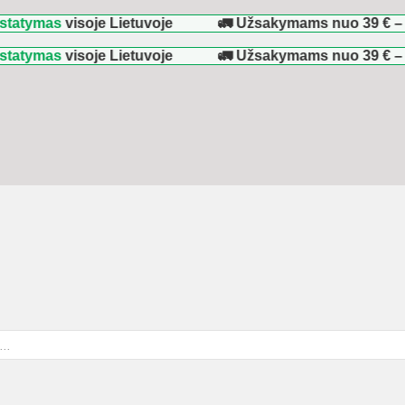
mas
visoje Lietuvoje
🚛 Užsakymams nuo
39 €
–
NEMO
mas
visoje Lietuvoje
🚛 Užsakymams nuo
39 €
–
NEMO
ducts
rch