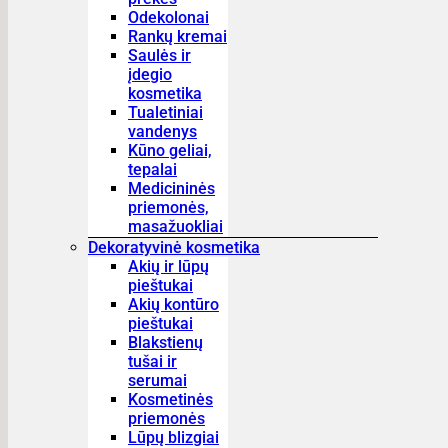
Odekolonai
Rankų kremai
Saulės ir
įdegio
kosmetika
Tualetiniai
vandenys
Kūno geliai,
tepalai
Medicininės
priemonės,
masažuokliai
Dekoratyvinė kosmetika
Akių ir lūpų
pieštukai
Akių kontūro
pieštukai
Blakstienų
tušai ir
serumai
Kosmetinės
priemonės
Lūpų blizgiai