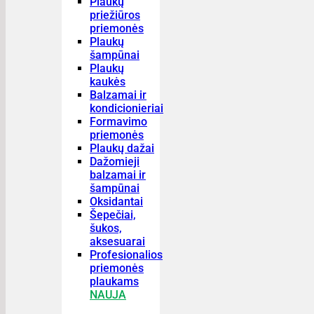
Plaukų
priežiūros
priemonės
Plaukų
šampūnai
Plaukų
kaukės
Balzamai ir
kondicionieriai
Formavimo
priemonės
Plaukų dažai
Dažomieji
balzamai ir
šampūnai
Oksidantai
Šepečiai,
šukos,
aksesuarai
Profesionalios
priemonės
plaukams
NAUJA