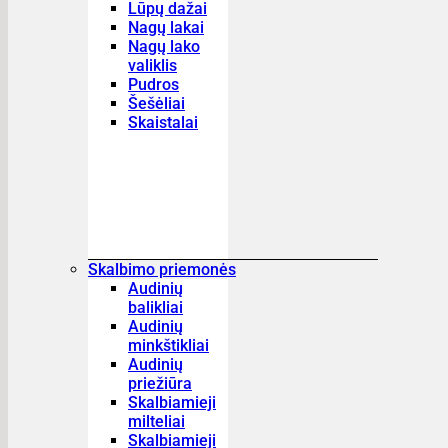
Lūpų dažai
Nagų lakai
Nagų lako
valiklis
Pudros
Šešėliai
Skaistalai
Skalbimo priemonės
Audinių
balikliai
Audinių
minkštikliai
Audinių
priežiūra
Skalbiamieji
milteliai
Skalbiamieji