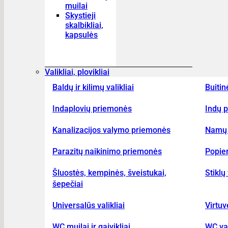
muilai
Skystieji
skalbikliai,
kapsulės
Valikliai, plovikliai
Baldų ir kilimų valikliai
Buitin
Indaplovių priemonės
Indų p
Kanalizacijos valymo priemonės
Namų 
Parazitų naikinimo priemonės
Popier
Šluostės, kempinės, šveistukai,
Stiklų 
šepečiai
Universalūs valikliai
Virtuv
WC muilai ir gaivikliai
WC val