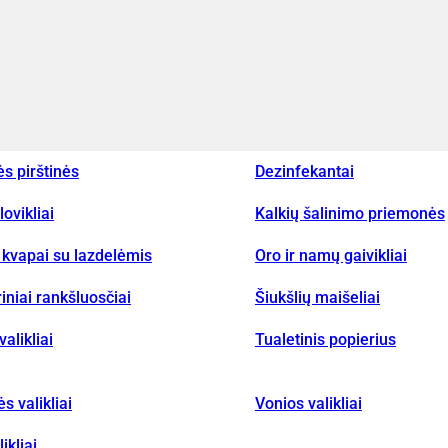
ės pirštinės
Dezinfekantai
lovikliai
Kalkių šalinimo priemonės
kvapai su lazdelėmis
Oro ir namų gaivikliai
iniai rankšluosčiai
Šiukšlių maišeliai
valikliai
Tualetinis popierius
ės valikliai
Vonios valikliai
ikliai