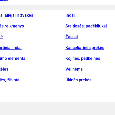
iai aliejai ir žvakės
Indai
vės reikmenys
Staltiesės, padėkliukai
lė
Žaislai
rtiniai indai
Kanceliarinės prekės
nimo elementai
Kojinės, pėdkelnės
tėlės
Vėlinėms
ės, žibintai
Ūkinės prekės