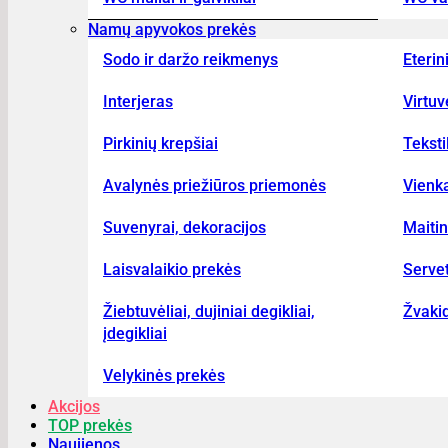
Namų apyvokos prekės
Sodo ir daržo reikmenys
Eterin
Interjeras
Virtu
Pirkinių krepšiai
Teksti
Avalynės priežiūros priemonės
Vienka
Suvenyrai, dekoracijos
Maiti
Laisvalaikio prekės
Serve
Žiebtuvėliai, dujiniai degikliai,
Žvakid
įdegikliai
Velykinės prekės
Akcijos
TOP prekės
Naujienos