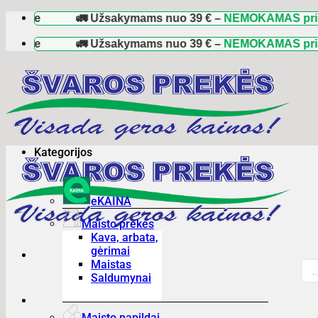
Skip
oje
🚛 Užsakymams nuo
39 €
–
NEMOKAMAS pristaty
to
oje
content
🚛 Užsakymams nuo
39 €
–
NEMOKAMAS pristaty
Kategorijos
eKAINA
Maisto prekės
Kava, arbata,
gėrimai
Pro
Maistas
sea
Saldumynai
Maisto papildai