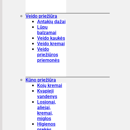
Veido priežiūra
Antakių dažai
Lūpų
balzamai
Veido kaukės
Veido kremai
Veido
priežiūros
priemonės
Kūno priežiūra
Kojų kremai
Kvapieji
vandenys
Losjonai,
aliejai,
kremai,
miglos
Higienos
prekės