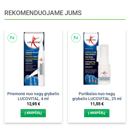
REKOMENDUOJAME JUMS
Priemonė nuo nagų grybelio
Purškalas nuo nagų
LUCOVITAL, 4 ml
grybelio LUCOVITAL, 25 ml
12,95
€
11,55
€
Į KREPŠELĮ
Į KREPŠELĮ