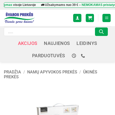
Skip
as
visoje Lietuvoje
🚛 Užsakymams nuo
39 €
–
NEMOKAMAS pristatymas
vi
to
content
Products
search
AKCIJOS
NAUJIENOS
LEIDINYS
PARDUOTUVĖS
PRADŽIA
/
NAMŲ APYVOKOS PREKĖS
/
ŪKINĖS
PREKĖS