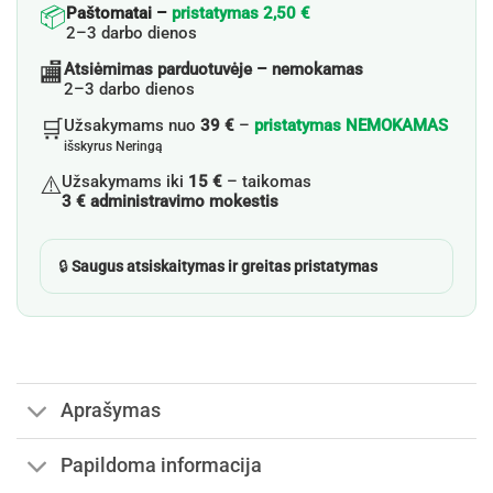
📦
Paštomatai –
pristatymas 2,50 €
2–3 darbo dienos
🏬
Atsiėmimas parduotuvėje – nemokamas
2–3 darbo dienos
🛒
Užsakymams nuo
39 €
–
pristatymas NEMOKAMAS
išskyrus Neringą
⚠️
Užsakymams iki
15 €
– taikomas
3 € administravimo mokestis
🔒
Saugus atsiskaitymas ir greitas pristatymas
Aprašymas
Papildoma informacija