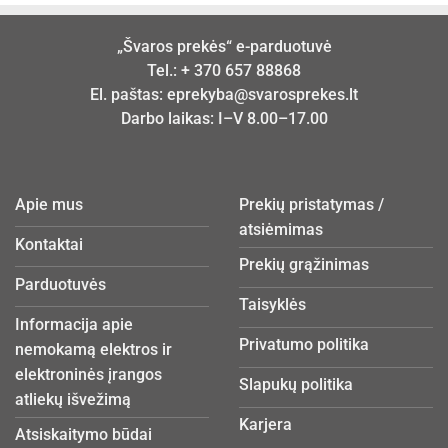
„Švaros prekės“ e-parduotuvė
Tel.:
+ 370 657 88868
El. paštas:
eprekyba@svarosprekes.lt
Darbo laikas: I–V 8.00–17.00
Apie mus
Prekių pristatymas /
atsiėmimas
Kontaktai
Prekių grąžinimas
Parduotuvės
Taisyklės
Informacija apie
Privatumo politika
nemokamą elektros ir
elektroninės įrangos
Slapukų politika
atliekų išvežimą
Karjera
Atsiskaitymo būdai