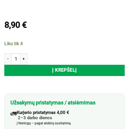
8,90
€
Liko tik 4
produkto kiekis: Besisukantis padėklas EH, 39,5x30 cm
Į KREPŠELĮ
Užsakymų pristatymas / atsiėmimas
🚛
Kurjerio pristatymas 4,00 €
2–3 darbo dienos
Į Neringą – pagal atskirą susitarimą