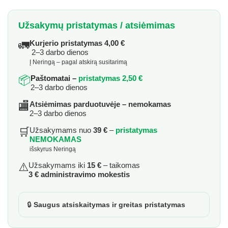
Užsakymų pristatymas / atsiėmimas
🚛
Kurjerio pristatymas 4,00 €
2–3 darbo dienos
Į Neringą – pagal atskirą susitarimą
📦
Paštomatai –
pristatymas 2,50 €
2–3 darbo dienos
🏬
Atsiėmimas parduotuvėje – nemokamas
2–3 darbo dienos
🛒
Užsakymams nuo
39 €
–
pristatymas
NEMOKAMAS
išskyrus Neringą
⚠️
Užsakymams iki
15 €
– taikomas
3 € administravimo mokestis
🔒
Saugus atsiskaitymas ir greitas pristatymas