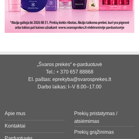
„Švaros prekės“ e-parduotuvė
Tel.:
+ 370 657 88868
El. paštas:
eprekyba@svarosprekes.lt
Darbo laikas: I–V 8.00–17.00
Apie mus
Prekių pristatymas /
atsiėmimas
Kontaktai
Prekių grąžinimas
Parduotuvės