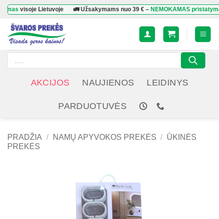
Skip
visoje Lietuvoje
🚛 Užsakymams nuo
39 €
–
NEMOKAMAS pristatymas
visoj
to
content
Products
search
AKCIJOS
NAUJIENOS
LEIDINYS
PARDUOTUVĖS
PRADŽIA
/
NAMŲ APYVOKOS PREKĖS
/
ŪKINĖS
PREKĖS