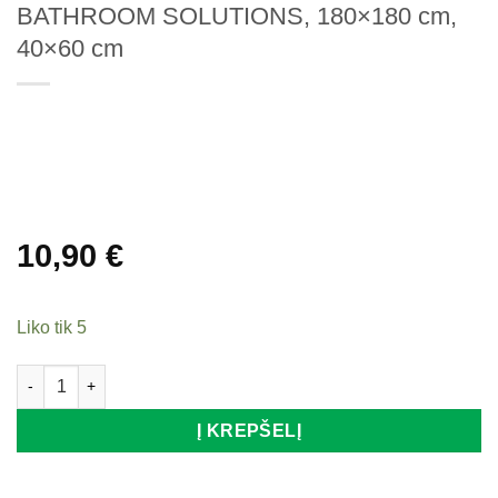
BATHROOM SOLUTIONS, 180×180 cm,
40×60 cm
10,90
€
Liko tik 5
produkto kiekis: Dušo užuolaida ir vonios kilimėlis BATHRO
Į KREPŠELĮ