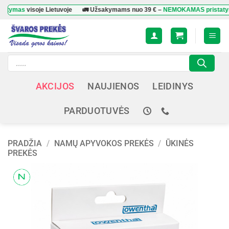
Skip
mas
visoje Lietuvoje
🚛 Užsakymams nuo
39 €
–
NEMOKAMAS pristatymas
v
to
content
Products
search
AKCIJOS
NAUJIENOS
LEIDINYS
PARDUOTUVĖS
PRADŽIA
/
NAMŲ APYVOKOS PREKĖS
/
ŪKINĖS
PREKĖS