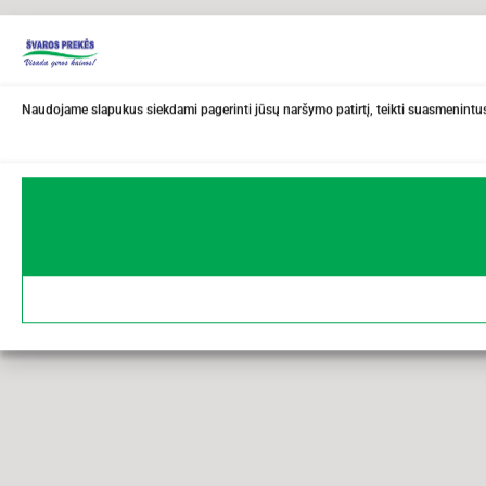
Naudojame slapukus siekdami pagerinti jūsų naršymo patirtį, teikti suasmenintus 