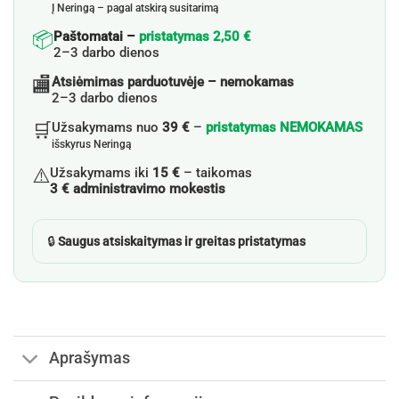
Į Neringą – pagal atskirą susitarimą
📦
Paštomatai –
pristatymas 2,50 €
2–3 darbo dienos
🏬
Atsiėmimas parduotuvėje – nemokamas
2–3 darbo dienos
🛒
Užsakymams nuo
39 €
–
pristatymas NEMOKAMAS
išskyrus Neringą
⚠️
Užsakymams iki
15 €
– taikomas
3 € administravimo mokestis
🔒
Saugus atsiskaitymas ir greitas pristatymas
Aprašymas