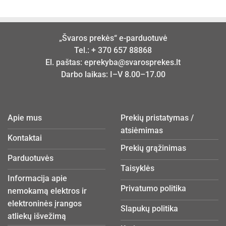
„Švaros prekės“ e-parduotuvė
Tel.:
+ 370 657 88868
El. paštas:
eprekyba@svarosprekes.lt
Darbo laikas: I–V 8.00–17.00
Apie mus
Prekių pristatymas /
atsiėmimas
Kontaktai
Prekių grąžinimas
Parduotuvės
Taisyklės
Informacija apie
Privatumo politika
nemokamą elektros ir
elektroninės įrangos
Slapukų politika
atliekų išvežimą