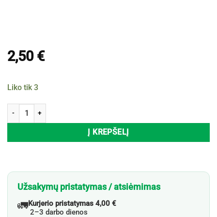
2,50
€
Liko tik 3
produkto kiekis: Dvipusė lipni juosta LOWENTHAL NANO, 3 m
Į KREPŠELĮ
Užsakymų pristatymas / atsiėmimas
🚛
Kurjerio pristatymas 4,00 €
2–3 darbo dienos