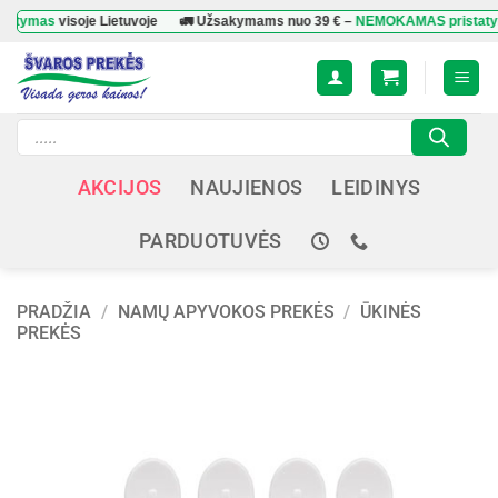
Skip
mas
visoje Lietuvoje
🚛 Užsakymams nuo
39 €
–
NEMOKAMAS pristatymas
v
to
content
Products
search
AKCIJOS
NAUJIENOS
LEIDINYS
PARDUOTUVĖS
PRADŽIA
/
NAMŲ APYVOKOS PREKĖS
/
ŪKINĖS
PREKĖS