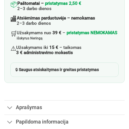
📦
Paštomatai –
pristatymas 2,50 €
2–3 darbo dienos
🏬
Atsiėmimas parduotuvėje – nemokamas
2–3 darbo dienos
🛒
Užsakymams nuo
39 €
–
pristatymas NEMOKAMAS
išskyrus Neringą
⚠️
Užsakymams iki
15 €
– taikomas
3 € administravimo mokestis
🔒
Saugus atsiskaitymas ir greitas pristatymas
Aprašymas
Papildoma informacija