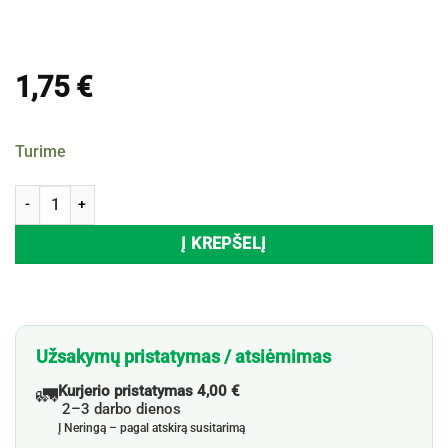
1,75
€
Turime
produkto kiekis: Kabliukai HOOKS , 12 vnt.
Į KREPŠELĮ
Užsakymų pristatymas / atsiėmimas
🚛
Kurjerio pristatymas 4,00 €
2–3 darbo dienos
Į Neringą – pagal atskirą susitarimą