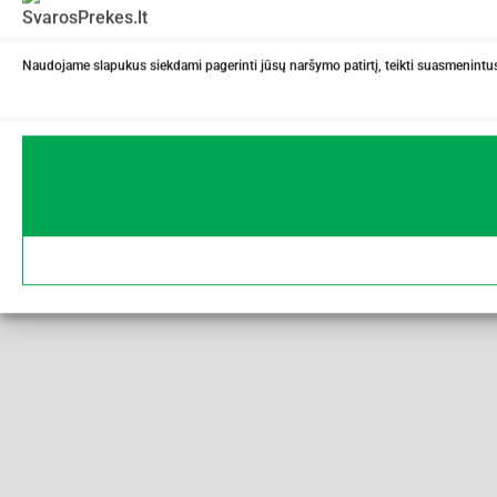
Naudojame slapukus siekdami pagerinti jūsų naršymo patirtį, teikti suasmenintus 