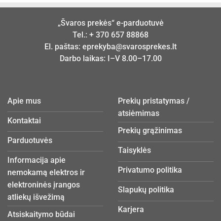
„Švaros prekės“ e-parduotuvė
Tel.:
+ 370 657 88868
El. paštas:
eprekyba@svarosprekes.lt
Darbo laikas: I–V 8.00–17.00
Apie mus
Prekių pristatymas /
atsiėmimas
Kontaktai
Prekių grąžinimas
Parduotuvės
Taisyklės
Informacija apie
Privatumo politika
nemokamą elektros ir
elektroninės įrangos
Slapukų politika
atliekų išvežimą
Karjera
Atsiskaitymo būdai