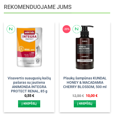
REKOMENDUOJAME JUMS
-20%
Visavertis suaugusių kačių
Plaukų šampūnas KUNDAL
pašaras su jautiena
HONEY & MACADAMIA
ANIMONDA INTEGRA
CHERRY BLOSSOM, 500 ml
PROTECT RENAL, 85 g
Original
Current
0,55
€
12,50
€
10,00
€
price
price
was:
is:
Į KREPŠELĮ
Į KREPŠELĮ
12,50 €.
10,00 €.