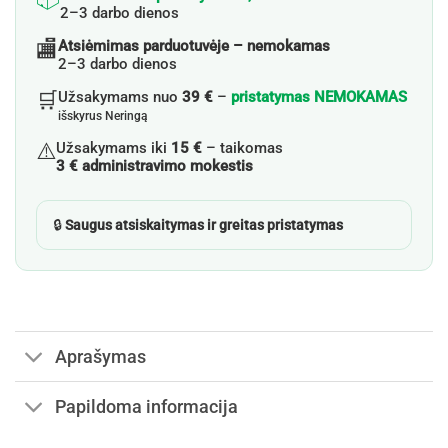
2–3 darbo dienos
🏬
Atsiėmimas parduotuvėje – nemokamas
2–3 darbo dienos
🛒
Užsakymams nuo
39 €
–
pristatymas NEMOKAMAS
išskyrus Neringą
⚠️
Užsakymams iki
15 €
– taikomas
3 € administravimo mokestis
🔒
Saugus atsiskaitymas ir greitas pristatymas
Aprašymas
Papildoma informacija