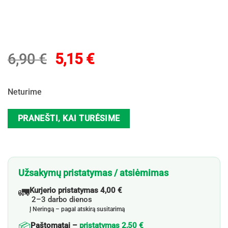
Original
Current
6,90
€
5,15
€
price
price
was:
is:
Neturime
6,90 €.
5,15 €.
PRANEŠTI, KAI TURĖSIME
Užsakymų pristatymas / atsiėmimas
🚛
Kurjerio pristatymas 4,00 €
2–3 darbo dienos
Į Neringą – pagal atskirą susitarimą
📦
Paštomatai –
pristatymas 2,50 €