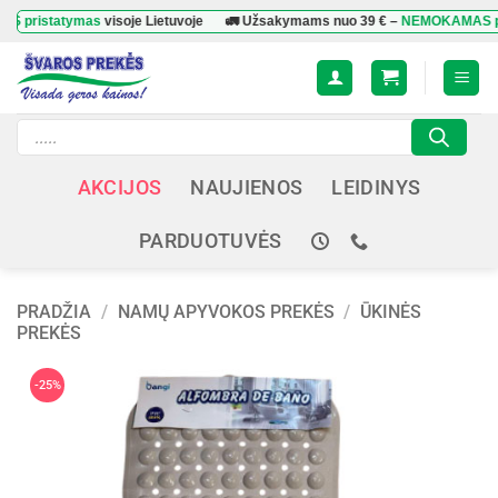
Skip
tatymas
visoje Lietuvoje
🚛 Užsakymams nuo
39 €
–
NEMOKAMAS pristat
to
content
Products
search
AKCIJOS
NAUJIENOS
LEIDINYS
PARDUOTUVĖS
PRADŽIA
/
NAMŲ APYVOKOS PREKĖS
/
ŪKINĖS
PREKĖS
-25%