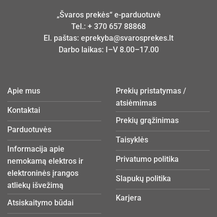
„Švaros prekės“ e-parduotuvė
Tel.:
+ 370 657 88868
El. paštas:
eprekyba@svarosprekes.lt
Darbo laikas: I–V 8.00–17.00
Apie mus
Prekių pristatymas /
atsiėmimas
Kontaktai
Prekių grąžinimas
Parduotuvės
Taisyklės
Informacija apie
Privatumo politika
nemokamą elektros ir
elektroninės įrangos
Slapukų politika
atliekų išvežimą
Karjera
Atsiskaitymo būdai