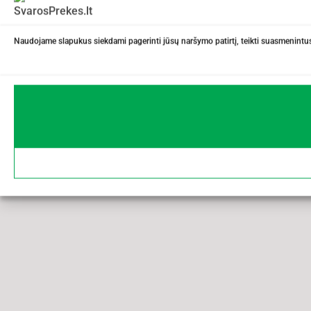
Naudojame slapukus siekdami pagerinti jūsų naršymo patirtį, teikti suasmenintus 