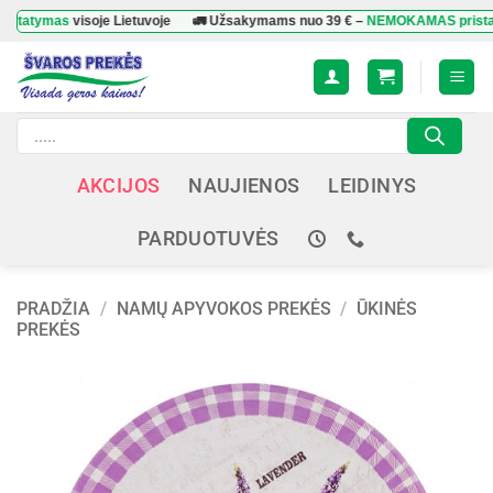
Skip
ymas
visoje Lietuvoje
🚛 Užsakymams nuo
39 €
–
NEMOKAMAS pristatyma
to
content
Products
search
AKCIJOS
NAUJIENOS
LEIDINYS
PARDUOTUVĖS
PRADŽIA
/
NAMŲ APYVOKOS PREKĖS
/
ŪKINĖS
PREKĖS