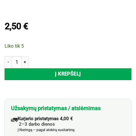
2,50
€
Liko tik 5
produkto kiekis: Padėklas, Ø33 cm
Į KREPŠELĮ
Užsakymų pristatymas / atsiėmimas
🚛
Kurjerio pristatymas 4,00 €
2–3 darbo dienos
Į Neringą – pagal atskirą susitarimą