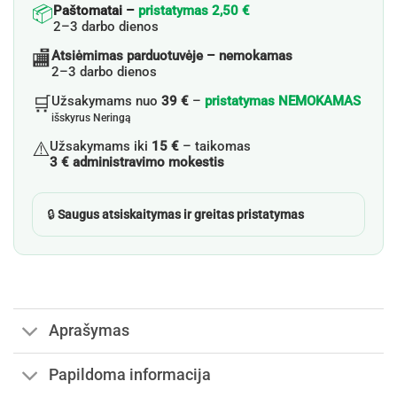
📦
Paštomatai –
pristatymas 2,50 €
2–3 darbo dienos
🏬
Atsiėmimas parduotuvėje – nemokamas
2–3 darbo dienos
🛒
Užsakymams nuo
39 €
–
pristatymas NEMOKAMAS
išskyrus Neringą
⚠️
Užsakymams iki
15 €
– taikomas
3 € administravimo mokestis
🔒
Saugus atsiskaitymas ir greitas pristatymas
Aprašymas
Papildoma informacija