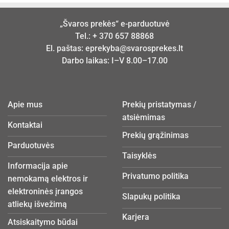
„Švaros prekės“ e-parduotuvė
Tel.:
+ 370 657 88868
El. paštas:
eprekyba@svarosprekes.lt
Darbo laikas: I–V 8.00–17.00
Apie mus
Prekių pristatymas /
atsiėmimas
Kontaktai
Prekių grąžinimas
Parduotuvės
Taisyklės
Informacija apie
Privatumo politika
nemokamą elektros ir
elektroninės įrangos
Slapukų politika
atliekų išvežimą
Karjera
Atsiskaitymo būdai