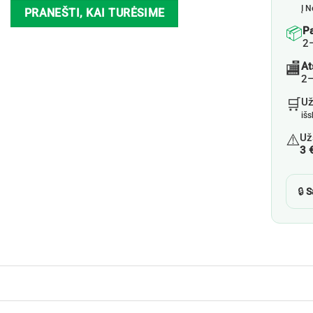
Į N
PRANEŠTI, KAI TURĖSIME
📦
P
2
🏬
At
2–
🛒
U
iš
⚠️
Už
3 
🔒
S