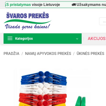
Skip
pristatymas
visoje Lietuvoje
🚛 Užsakymams nuo
3
to
content
Prod
searc
AKCIJOS
Kategorijos
PRADŽIA
/
NAMŲ APYVOKOS PREKĖS
/
ŪKINĖS PREKĖS