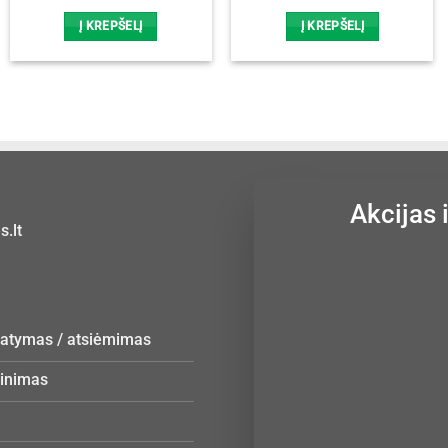
price
price
was:
is:
Į KREPŠELĮ
Į KREPŠELĮ
15,00 €.
12,00 €.
Akcijas 
.lt
statymas / atsiėmimas
žinimas