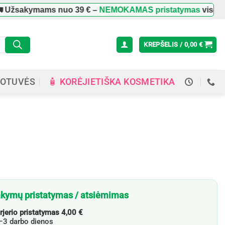
Užsakymams nuo
39 €
–
NEMOKAMAS pristatymas
visoje Li
KREPŠELIS /
0,00
€
🧴 KORĖJIETIŠKA KOSMETIKA
OTUVĖS
kymų pristatymas / atsiėmimas
rjerio pristatymas 4,00 €
3 darbo dienos