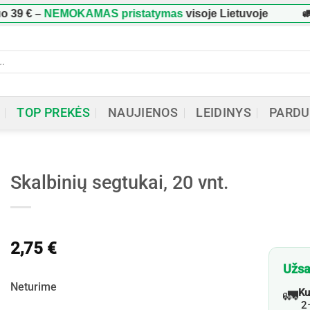
9 €
–
NEMOKAMAS pristatymas
visoje Lietuvoje
🚛 
ucts
h
TOP PREKĖS
NAUJIENOS
LEIDINYS
PARDU
Skalbinių segtukai, 20 vnt.
2,75
€
Užsa
Neturime
🚛
Ku
2–