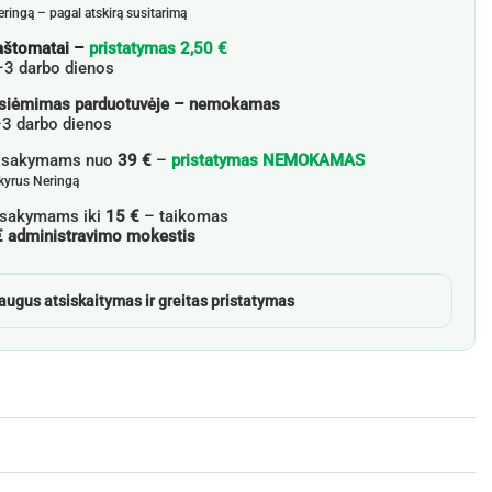
eringą – pagal atskirą susitarimą
aštomatai –
pristatymas 2,50 €
–3 darbo dienos
siėmimas parduotuvėje – nemokamas
3 darbo dienos
žsakymams nuo
39 €
–
pristatymas NEMOKAMAS
skyrus Neringą
sakymams iki
15 €
– taikomas
€ administravimo mokestis
augus atsiskaitymas ir greitas pristatymas