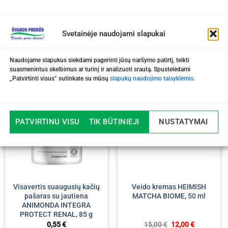
Svetainėje naudojami slapukai
Naudojame slapukus siekdami pagerinti jūsų naršymo patirtį, teikti
suasmenintus skelbimus ar turinį ir analizuoti srautą. Spustelėdami
„Patvirtinti visus“ sutinkate su mūsų
slapukų naudojimo taisyklėmis
.
-20%
PATVIRTINU VISUS
TIK BŪTINIEJI
NUSTATYMAI
Visavertis suaugusių kačių
Veido kremas HEIMISH
pašaras su jautiena
MATCHA BIOME, 50 ml
ANIMONDA INTEGRA
PROTECT RENAL, 85 g
Original
Current
0,55
€
15,00
€
12,00
€