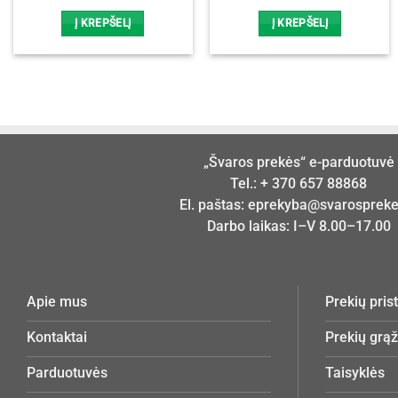
Į KREPŠELĮ
Į KREPŠELĮ
„Švaros prekės“ e-parduotuvė
Tel.:
+ 370 657 88868
El. paštas:
eprekyba@svarosprekes
Darbo laikas: I–V 8.00–17.00
Apie mus
Prekių pri
Kontaktai
Prekių grą
Parduotuvės
Taisyklės