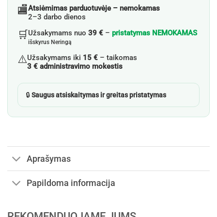
🏬
Atsiėmimas parduotuvėje – nemokamas
2–3 darbo dienos
🛒
Užsakymams nuo
39 €
–
pristatymas NEMOKAMAS
išskyrus Neringą
⚠️
Užsakymams iki
15 €
– taikomas
3 € administravimo mokestis
🔒
Saugus atsiskaitymas ir greitas pristatymas
Aprašymas
Papildoma informacija
REKOMENDUOJAME JUMS