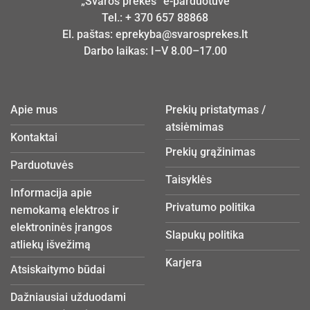
„Švaros prekės“ e-parduotuvė
Tel.:
+ 370 657 88868
El. paštas:
eprekyba@svarosprekes.lt
Darbo laikas: I–V 8.00–17.00
Apie mus
Prekių pristatymas /
atsiėmimas
Kontaktai
Prekių grąžinimas
Parduotuvės
Taisyklės
Informacija apie
Privatumo politika
nemokamą elektros ir
elektroninės įrangos
Slapukų politika
atliekų išvežimą
Karjera
Atsiskaitymo būdai
Dažniausiai užduodami