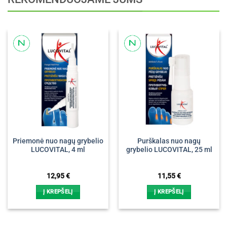
Priemonė nuo nagų grybelio
Purškalas nuo nagų
LUCOVITAL, 4 ml
grybelio LUCOVITAL, 25 ml
12,95
€
11,55
€
Į KREPŠELĮ
Į KREPŠELĮ