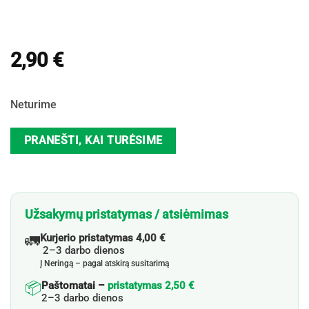
2,90
€
Neturime
PRANEŠTI, KAI TURĖSIME
Užsakymų pristatymas / atsiėmimas
🚛
Kurjerio pristatymas 4,00 €
2–3 darbo dienos
Į Neringą – pagal atskirą susitarimą
📦
Paštomatai –
pristatymas 2,50 €
2–3 darbo dienos