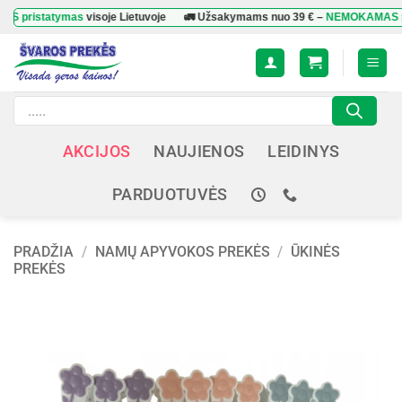
Skip
statymas
visoje Lietuvoje
🚛 Užsakymams nuo
39 €
–
NEMOKAMAS pristat
to
content
Products
search
AKCIJOS
NAUJIENOS
LEIDINYS
PARDUOTUVĖS
PRADŽIA
/
NAMŲ APYVOKOS PREKĖS
/
ŪKINĖS
PREKĖS