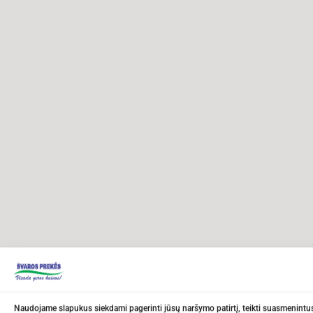
Naudojame slapukus siekdami pagerinti jūsų naršymo patirtį, teikti suasmenintus 