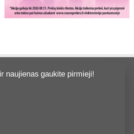
4,90
€
price
price
Į KREPŠELĮ
was:
is:
Į KREPŠELĮ
14,00 €.
11,20 €.
ir naujienas gaukite pirmieji!