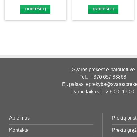
Į KREPŠELĮ
Į KREPŠELĮ
„Švaros prekės“ e-parduotuvė
Tel.:
+ 370 657 88868
El. paštas:
eprekyba@svarosprekes
Darbo laikas: I–V 8.00–17.00
Apie mus
Prekių pris
Kontaktai
Prekių grą