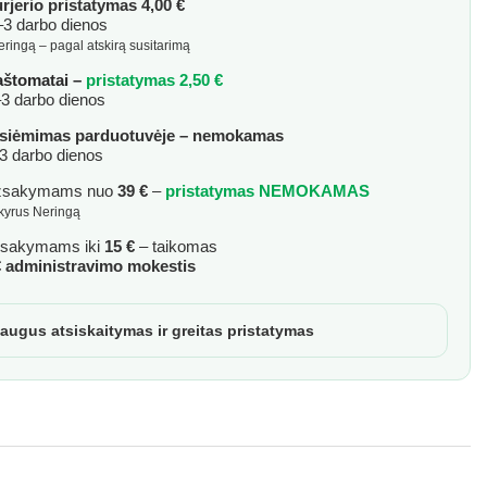
rjerio pristatymas 4,00 €
3 darbo dienos
eringą – pagal atskirą susitarimą
aštomatai –
pristatymas 2,50 €
3 darbo dienos
siėmimas parduotuvėje – nemokamas
3 darbo dienos
žsakymams nuo
39 €
–
pristatymas NEMOKAMAS
skyrus Neringą
sakymams iki
15 €
– taikomas
€ administravimo mokestis
augus atsiskaitymas ir greitas pristatymas