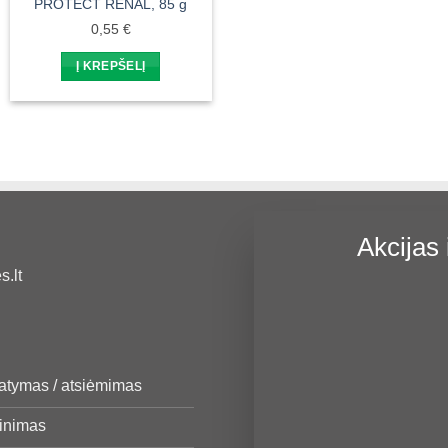
PROTECT RENAL, 85 g
0,55
€
Į KREPŠELĮ
Akcijas 
.lt
tatymas / atsiėmimas
žinimas