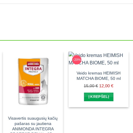
-20%
Veido kremas HEIMISH
MATCHA BIOME, 50 ml
Original
Current
15,00
€
12,00
€
price
price
Į KREPŠELĮ
was:
is:
15,00 €.
12,00 €.
Visavertis suaugusių kačių
pašaras su jautiena
ANIMONDA INTEGRA