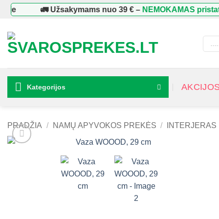
Skip
je
🚛 Užsakymams nuo
39 €
–
NEMOKAMAS pristaty
to
content
Produ
searc
AKCIJO
Kategorijos
PRADŽIA
/
NAMŲ APYVOKOS PREKĖS
/
INTERJERAS