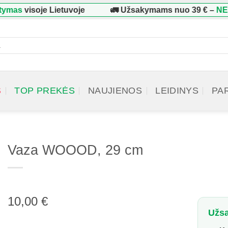
mas
visoje Lietuvoje
🚛 Užsakymams nuo
39 €
–
NEMO
cts
h
S
TOP PREKĖS
NAUJIENOS
LEIDINYS
PA
Vaza WOOOD, 29 cm
10,00
€
Užsa