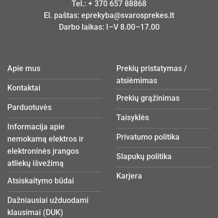
Tel.:
+ 370 657 88868
El. paštas:
eprekyba@svarosprekes.lt
Darbo laikas: I–V 8.00–17.00
Apie mus
Prekių pristatymas /
atsiėmimas
Kontaktai
Prekių grąžinimas
Parduotuvės
Taisyklės
Informacija apie
Privatumo politika
nemokamą elektros ir
elektroninės įrangos
Slapukų politika
atliekų išvežimą
Karjera
Atsiskaitymo būdai
Dažniausiai užduodami
klausimai (DUK)