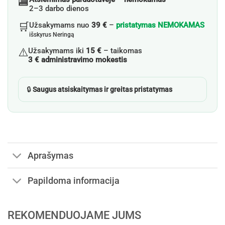
🏬
2–3 darbo dienos
🛒
Užsakymams nuo
39 €
–
pristatymas NEMOKAMAS
išskyrus Neringą
⚠️
Užsakymams iki
15 €
– taikomas
3 € administravimo mokestis
🔒
Saugus atsiskaitymas ir greitas pristatymas
Aprašymas
Papildoma informacija
REKOMENDUOJAME JUMS