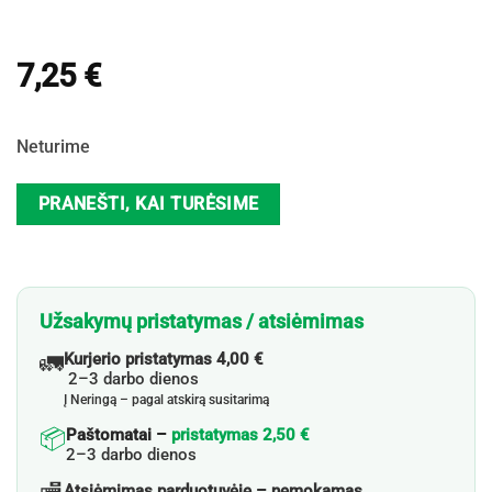
7,25
€
Neturime
PRANEŠTI, KAI TURĖSIME
Užsakymų pristatymas / atsiėmimas
🚛
Kurjerio pristatymas 4,00 €
2–3 darbo dienos
Į Neringą – pagal atskirą susitarimą
📦
Paštomatai –
pristatymas 2,50 €
2–3 darbo dienos
Atsiėmimas parduotuvėje – nemokamas