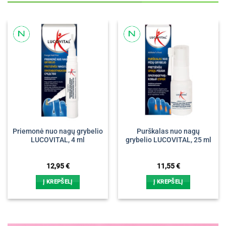
Priemonė nuo nagų grybelio
Purškalas nuo nagų
LUCOVITAL, 4 ml
grybelio LUCOVITAL, 25 ml
12,95
€
11,55
€
Į KREPŠELĮ
Į KREPŠELĮ