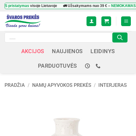
Skip
statymas
visoje Lietuvoje
🚛 Užsakymams nuo
39 €
–
NEMOKAMAS prista
to
content
Products
search
AKCIJOS
NAUJIENOS
LEIDINYS
PARDUOTUVĖS
PRADŽIA
/
NAMŲ APYVOKOS PREKĖS
/
INTERJERAS