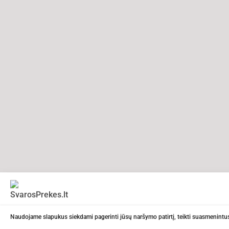
Naudojame slapukus siekdami pagerinti jūsų naršymo patirtį, teikti suasmenintus 