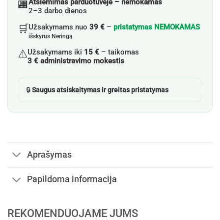
🏬
Atsiėmimas parduotuvėje – nemokamas
2–3 darbo dienos
🛒
Užsakymams nuo
39 €
–
pristatymas NEMOKAMAS
išskyrus Neringą
⚠️
Užsakymams iki
15 €
– taikomas
3 € administravimo mokestis
🔒
Saugus atsiskaitymas ir greitas pristatymas
Aprašymas
Papildoma informacija
REKOMENDUOJAME JUMS