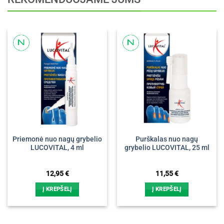
Priemonė nuo nagų grybelio
Purškalas nuo nagų
LUCOVITAL, 4 ml
grybelio LUCOVITAL, 25 ml
12,95
€
11,55
€
Į KREPŠELĮ
Į KREPŠELĮ