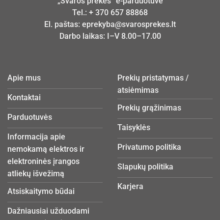
„Švaros prekės“ e-parduotuvė
Tel.:
+ 370 657 88868
El. paštas:
eprekyba@svarosprekes.lt
Darbo laikas: I–V 8.00–17.00
Apie mus
Prekių pristatymas /
atsiėmimas
Kontaktai
Prekių grąžinimas
Parduotuvės
Taisyklės
Informacija apie
Privatumo politika
nemokamą elektros ir
elektroninės įrangos
Slapukų politika
atliekų išvežimą
Karjera
Atsiskaitymo būdai
Dažniausiai užduodami