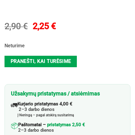
Original
Current
2,90
€
2,25
€
price
price
was:
is:
Neturime
2,90 €.
2,25 €.
PRANEŠTI, KAI TURĖSIME
Užsakymų pristatymas / atsiėmimas
🚛
Kurjerio pristatymas 4,00 €
2–3 darbo dienos
Į Neringą – pagal atskirą susitarimą
📦
Paštomatai –
pristatymas 2,50 €
2–3 darbo dienos