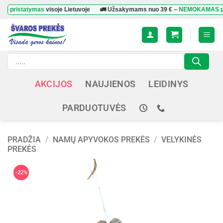
Skip
tatymas
visoje Lietuvoje
🚛 Užsakymams nuo
39 €
–
NEMOKAMAS pristaty
to
content
Products
search
AKCIJOS
NAUJIENOS
LEIDINYS
PARDUOTUVĖS
PRADŽIA
/
NAMŲ APYVOKOS PREKĖS
/
VELYKINĖS
PREKĖS
-22%