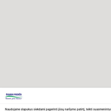
Naudojame slapukus siekdami pagerinti jūsų naršymo patirtį, teikti suasmenintus 