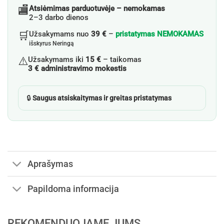
🏬
Atsiėmimas parduotuvėje – nemokamas
2–3 darbo dienos
🛒
Užsakymams nuo
39 €
–
pristatymas NEMOKAMAS
išskyrus Neringą
⚠️
Užsakymams iki
15 €
– taikomas
3 € administravimo mokestis
🔒
Saugus atsiskaitymas ir greitas pristatymas
Aprašymas
Papildoma informacija
REKOMENDUOJAME JUMS