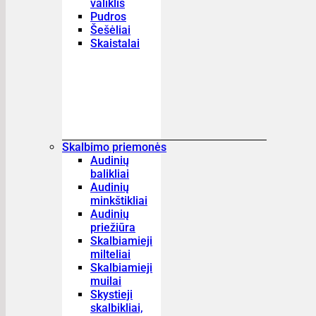
valiklis
Pudros
Šešėliai
Skaistalai
Skalbimo priemonės
Audinių
balikliai
Audinių
minkštikliai
Audinių
priežiūra
Skalbiamieji
milteliai
Skalbiamieji
muilai
Skystieji
skalbikliai,