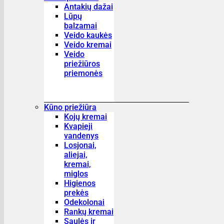
Antakių dažai
Lūpų
balzamai
Veido kaukės
Veido kremai
Veido
priežiūros
priemonės
Kūno priežiūra
Kojų kremai
Kvapieji
vandenys
Losjonai,
aliejai,
kremai,
miglos
Higienos
prekės
Odekolonai
Rankų kremai
Saulės ir