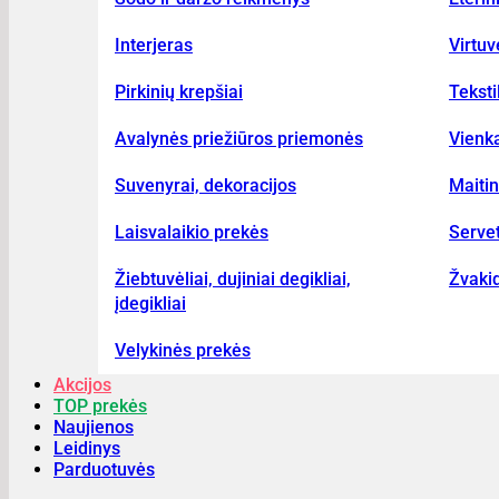
Interjeras
Virtu
Pirkinių krepšiai
Teksti
Avalynės priežiūros priemonės
Vienka
Suvenyrai, dekoracijos
Maiti
Laisvalaikio prekės
Serve
Žiebtuvėliai, dujiniai degikliai,
Žvakid
įdegikliai
Velykinės prekės
Akcijos
TOP prekės
Naujienos
Leidinys
Parduotuvės