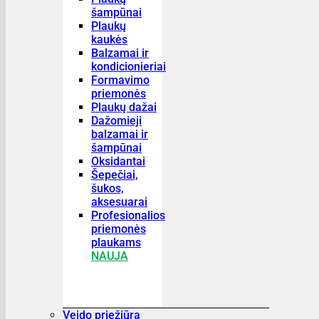
šampūnai
Plaukų
kaukės
Balzamai ir
kondicionieriai
Formavimo
priemonės
Plaukų dažai
Dažomieji
balzamai ir
šampūnai
Oksidantai
Šepečiai,
šukos,
aksesuarai
Profesionalios
priemonės
plaukams
NAUJA
Veido priežiūra