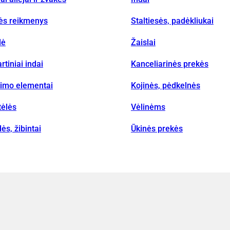
vės reikmenys
Staltiesės, padėkliukai
lė
Žaislai
rtiniai indai
Kanceliarinės prekės
nimo elementai
Kojinės, pėdkelnės
tėlės
Vėlinėms
ės, žibintai
Ūkinės prekės