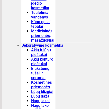
įdegio
kosmetika
Tualetiniai
vandenys
Kūno geliai,
tepalai
Medicininės
priemonės,
masažuokliai
Dekoratyvinė kosmetika
Akių ir lūpų
pieštukai
Akių kontūro
pieštukai
Blakstienų
tušai ir
serumai
Kosmetinės
priemonės
Lūpų blizgiai
Lūpų dažai
Nagų lakai
Nagų lako