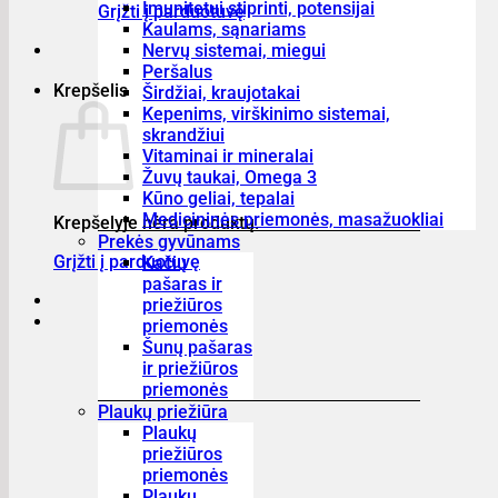
Imunitetui stiprinti, potensijai
Grįžti į parduotuvę
Kaulams, sąnariams
Nervų sistemai, miegui
Peršalus
Krepšelis
Širdžiai, kraujotakai
Kepenims, virškinimo sistemai,
skrandžiui
Vitaminai ir mineralai
Žuvų taukai, Omega 3
Kūno geliai, tepalai
Medicininės priemonės, masažuokliai
Krepšelyje nėra produktų.
Prekės gyvūnams
Grįžti į parduotuvę
Kačių
pašaras ir
priežiūros
priemonės
Šunų pašaras
ir priežiūros
priemonės
Plaukų priežiūra
Plaukų
priežiūros
priemonės
Plaukų