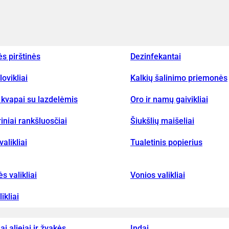
ės pirštinės
Dezinfekantai
lovikliai
Kalkių šalinimo priemonės
kvapai su lazdelėmis
Oro ir namų gaivikliai
iniai rankšluosčiai
Šiukšlių maišeliai
valikliai
Tualetinis popierius
ės valikliai
Vonios valikliai
ikliai
iai aliejai ir žvakės
Indai