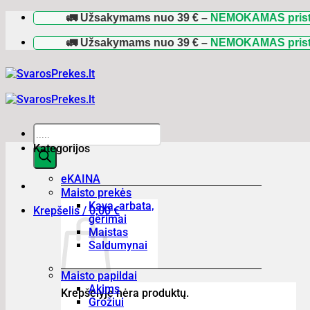
Skip
🚛 Užsakymams nuo
39 €
–
NEMOKAMAS pristatyma
to
content
🚛 Užsakymams nuo
39 €
–
NEMOKAMAS pristatyma
Products
search
Kategorijos
eKAINA
Maisto prekės
Kava, arbata,
Krepšelis /
0,00
€
gėrimai
Maistas
Saldumynai
Maisto papildai
Akims
Krepšelyje nėra produktų.
Grožiui