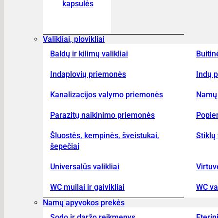
kapsulės
Valikliai, plovikliai
Baldų ir kilimų valikliai
Buitin
Indaplovių priemonės
Indų p
Kanalizacijos valymo priemonės
Namų 
Parazitų naikinimo priemonės
Popier
Šluostės, kempinės, šveistukai,
Stiklų 
šepečiai
Universalūs valikliai
Virtuv
WC muilai ir gaivikliai
WC val
Namų apyvokos prekės
Sodo ir daržo reikmenys
Eterin