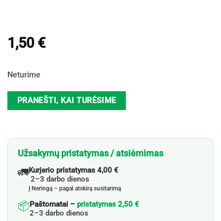
1,50
€
Neturime
PRANEŠTI, KAI TURĖSIME
Užsakymų pristatymas / atsiėmimas
🚛
Kurjerio pristatymas 4,00 €
2–3 darbo dienos
Į Neringą – pagal atskirą susitarimą
📦
Paštomatai –
pristatymas 2,50 €
2–3 darbo dienos