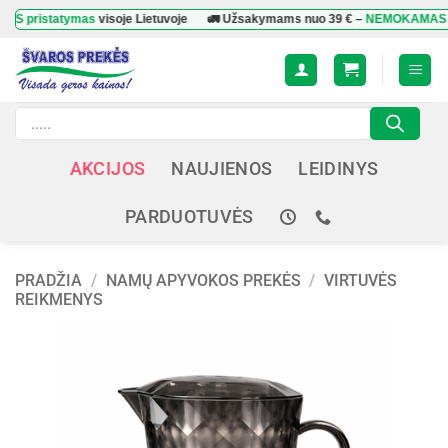
Skip
statymas
visoje Lietuvoje
🚛 Užsakymams nuo
39 €
–
NEMOKAMAS prista
to
content
Products
search
AKCIJOS
NAUJIENOS
LEIDINYS
PARDUOTUVĖS
PRADŽIA
/
NAMŲ APYVOKOS PREKĖS
/
VIRTUVĖS
REIKMENYS