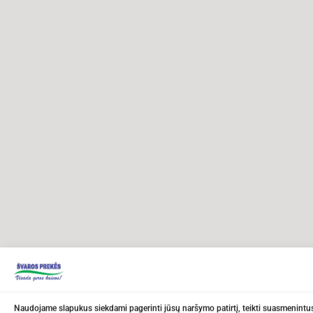
Naudojame slapukus siekdami pagerinti jūsų naršymo patirtį, teikti suasmenintus 