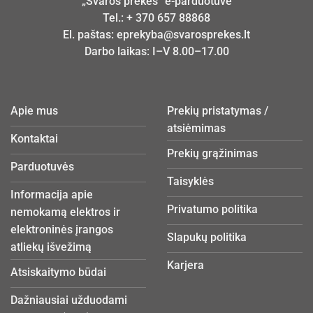
„Švaros prekės“ e-parduotuvė
Tel.:
+ 370 657 88868
El. paštas:
eprekyba@svarosprekes.lt
Darbo laikas: I–V 8.00–17.00
Apie mus
Prekių pristatymas /
atsiėmimas
Kontaktai
Prekių grąžinimas
Parduotuvės
Taisyklės
Informacija apie
Privatumo politika
nemokamą elektros ir
elektroninės įrangos
Slapukų politika
atliekų išvežimą
Karjera
Atsiskaitymo būdai
Dažniausiai užduodami