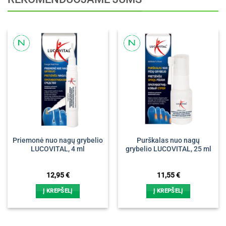
Priemonė nuo nagų grybelio
Purškalas nuo nagų
LUCOVITAL, 4 ml
grybelio LUCOVITAL, 25 ml
12,95
€
11,55
€
Į KREPŠELĮ
Į KREPŠELĮ