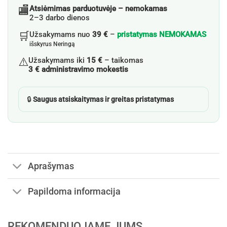
🏬
Atsiėmimas parduotuvėje – nemokamas
2–3 darbo dienos
🛒
Užsakymams nuo
39 €
–
pristatymas NEMOKAMAS
išskyrus Neringą
⚠️
Užsakymams iki
15 €
– taikomas
3 € administravimo mokestis
🔒
Saugus atsiskaitymas ir greitas pristatymas
Aprašymas
Papildoma informacija
REKOMENDUOJAME JUMS