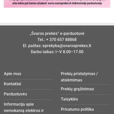
„Švaros prekės“ e-parduotuvė
Tel.:
+ 370 657 88868
El. paštas:
eprekyba@svarosprekes.lt
Darbo laikas: I–V 8.00–17.00
Apie mus
Prekių pristatymas /
atsiėmimas
Kontaktai
Prekių grąžinimas
Parduotuvės
Taisyklės
Informacija apie
Privatumo politika
nemokamą elektros ir