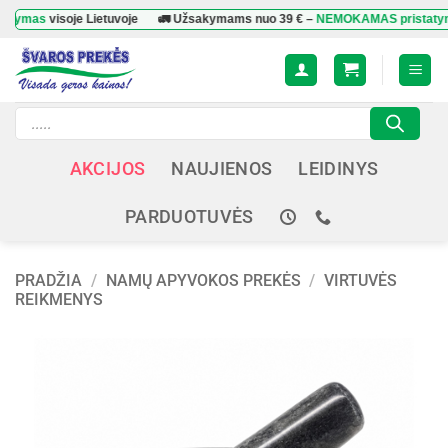
Skip
as
visoje Lietuvoje
🚛 Užsakymams nuo
39 €
–
NEMOKAMAS pristatymas
vi
to
content
Products
search
AKCIJOS
NAUJIENOS
LEIDINYS
PARDUOTUVĖS
PRADŽIA
/
NAMŲ APYVOKOS PREKĖS
/
VIRTUVĖS
REIKMENYS