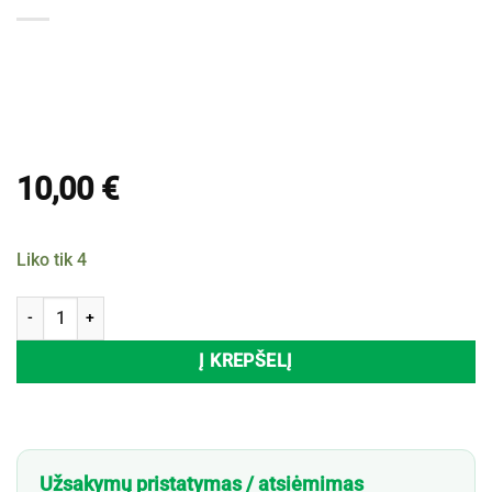
10,00
€
Liko tik 4
produkto kiekis: Grūstuvė GASTROMINO, 13 cm
Į KREPŠELĮ
Užsakymų pristatymas / atsiėmimas