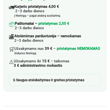
🚛
Kurjerio pristatymas 4,00 €
2–3 darbo dienos
Į Neringą – pagal atskirą susitarimą
📦
Paštomatai –
pristatymas 2,50 €
2–3 darbo dienos
🏬
Atsiėmimas parduotuvėje – nemokamas
2–3 darbo dienos
🛒
Užsakymams nuo
39 €
–
pristatymas NEMOKAMAS
išskyrus Neringą
⚠️
Užsakymams iki
15 €
– taikomas
3 € administravimo mokestis
🔒
Saugus atsiskaitymas ir greitas pristatymas