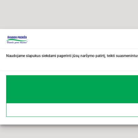
Naudojame slapukus siekdami pagerinti jūsų naršymo patirtį, teikti suasmenintus 