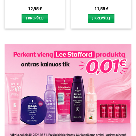
12,95
€
11,55
€
Į KREPŠELĮ
Į KREPŠELĮ