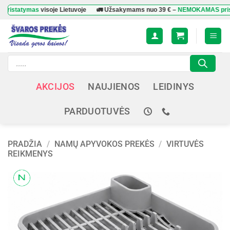
Skip
tymas
visoje Lietuvoje
🚛 Užsakymams nuo
39 €
–
NEMOKAMAS pristatym
to
content
Products
search
AKCIJOS
NAUJIENOS
LEIDINYS
PARDUOTUVĖS
PRADŽIA
/
NAMŲ APYVOKOS PREKĖS
/
VIRTUVĖS
REIKMENYS