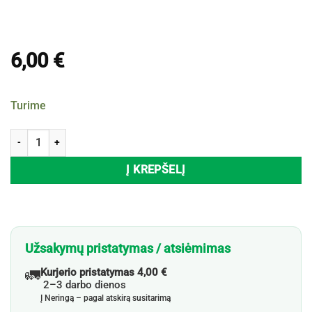
6,00
€
Turime
produkto kiekis: Indų džiovykla, 39x39 cm
Į KREPŠELĮ
Užsakymų pristatymas / atsiėmimas
🚛
Kurjerio pristatymas 4,00 €
2–3 darbo dienos
Į Neringą – pagal atskirą susitarimą