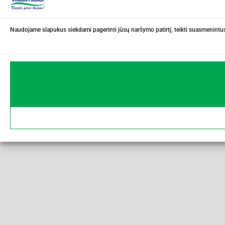
Naudojame slapukus siekdami pagerinti jūsų naršymo patirtį, teikti suasmenintus 