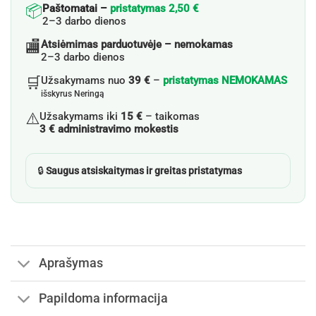
📦
Paštomatai –
pristatymas 2,50 €
2–3 darbo dienos
🏬
Atsiėmimas parduotuvėje – nemokamas
2–3 darbo dienos
🛒
Užsakymams nuo
39 €
–
pristatymas NEMOKAMAS
išskyrus Neringą
⚠️
Užsakymams iki
15 €
– taikomas
3 € administravimo mokestis
🔒
Saugus atsiskaitymas ir greitas pristatymas
Aprašymas
Papildoma informacija