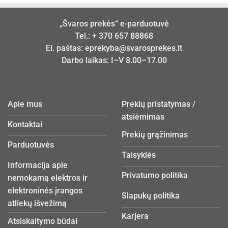
„Švaros prekės“ e-parduotuvė
Tel.:
+ 370 657 88868
El. paštas:
eprekyba@svarosprekes.lt
Darbo laikas: I–V 8.00–17.00
Apie mus
Prekių pristatymas /
atsiėmimas
Kontaktai
Prekių grąžinimas
Parduotuvės
Taisyklės
Informacija apie
Privatumo politika
nemokamą elektros ir
elektroninės įrangos
Slapukų politika
atliekų išvežimą
Karjera
Atsiskaitymo būdai