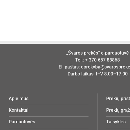
„Švaros prekės“ e-parduotuvė
Tel.:
+ 370 657 88868
El. paštas:
eprekyba@svarosprekes
Darbo laikas: I–V 8.00–17.00
Apie mus
Prekių pri
Kontaktai
Prekių grą
Parduotuvės
Taisyklės