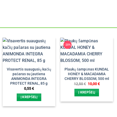
-20%
Visavertis suaugusių kačių
Plaukų šampūnas KUNDAL
pašaras su jautiena
HONEY & MACADAMIA
ANIMONDA INTEGRA
CHERRY BLOSSOM, 500 ml
PROTECT RENAL, 85 g
Original
Current
12,50
€
10,00
€
price
price
0,55
€
was:
is:
Į KREPŠELĮ
12,50 €.
10,00 €.
Į KREPŠELĮ