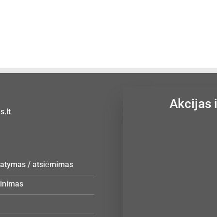
Akcijas 
.lt
statymas / atsiėmimas
žinimas