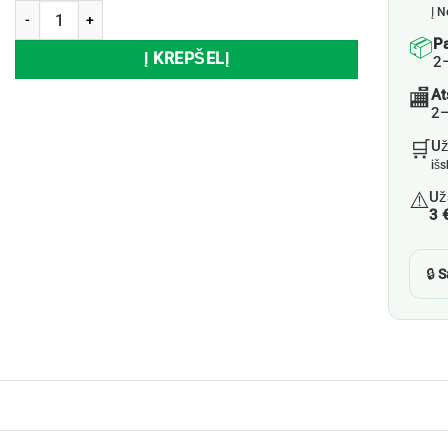
produkto kiekis: Indų džiovykla, 42x33x11,5 cm
Į N
📦
P
Į KREPŠELĮ
2
🏬
At
2–
🛒
U
iš
⚠️
Už
3 
🔒
S