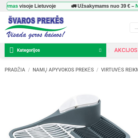
Skip
tymas
visoje Lietuvoje
🚛 Užsakymams nuo
39 €
–
NE
to
content
Prod
sear
AKCIJOS
Kategorijos
PRADŽIA
/
NAMŲ APYVOKOS PREKĖS
/
VIRTUVĖS REI