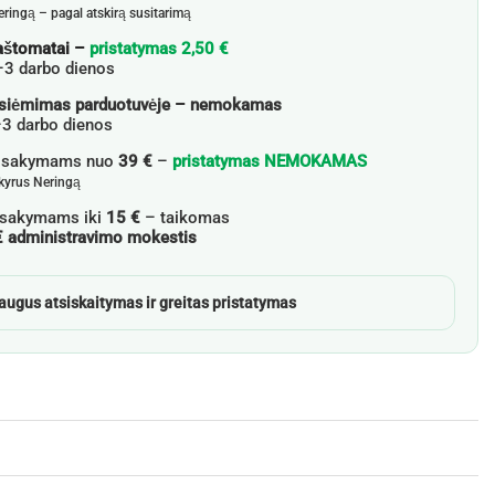
eringą – pagal atskirą susitarimą
aštomatai –
pristatymas 2,50 €
–3 darbo dienos
siėmimas parduotuvėje – nemokamas
3 darbo dienos
žsakymams nuo
39 €
–
pristatymas NEMOKAMAS
skyrus Neringą
sakymams iki
15 €
– taikomas
€ administravimo mokestis
augus atsiskaitymas ir greitas pristatymas