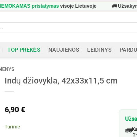
MOKAMAS pristatymas
visoje Lietuvoje
🚛 Užsakym
ucts
ch
TOP PREKĖS
NAUJIENOS
LEIDINYS
PARD
KMENYS
Indų džiovykla, 42x33x11,5 cm
6,90
€
Užsa
Turime
🚛
Ku
2–