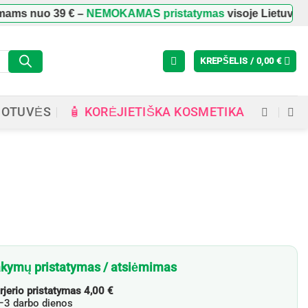
ams nuo
39 €
–
NEMOKAMAS pristatymas
visoje Lietuvoje
KREPŠELIS /
0,00
€
🧴 KORĖJIETIŠKA KOSMETIKA
UOTUVĖS
kymų pristatymas / atsiėmimas
rjerio pristatymas 4,00 €
3 darbo dienos