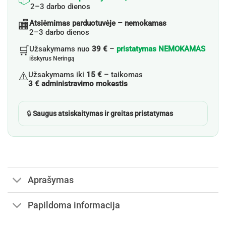
2–3 darbo dienos
🏬
Atsiėmimas parduotuvėje – nemokamas
2–3 darbo dienos
🛒
Užsakymams nuo
39 €
–
pristatymas NEMOKAMAS
išskyrus Neringą
⚠️
Užsakymams iki
15 €
– taikomas
3 € administravimo mokestis
🔒
Saugus atsiskaitymas ir greitas pristatymas
Aprašymas
Papildoma informacija