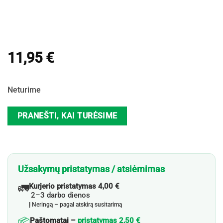
11,95
€
Neturime
PRANEŠTI, KAI TURĖSIME
Užsakymų pristatymas / atsiėmimas
🚛
Kurjerio pristatymas 4,00 €
2–3 darbo dienos
Į Neringą – pagal atskirą susitarimą
📦
Paštomatai –
pristatymas 2,50 €