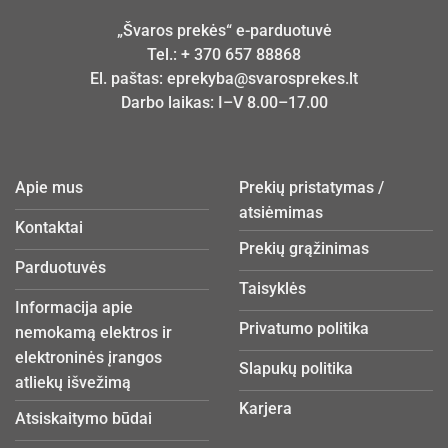
„Švaros prekės“ e-parduotuvė
Tel.:
+ 370 657 88868
El. paštas:
eprekyba@svarosprekes.lt
Darbo laikas: I–V 8.00–17.00
Apie mus
Prekių pristatymas /
atsiėmimas
Kontaktai
Prekių grąžinimas
Parduotuvės
Taisyklės
Informacija apie
Privatumo politika
nemokamą elektros ir
elektroninės įrangos
Slapukų politika
atliekų išvežimą
Karjera
Atsiskaitymo būdai