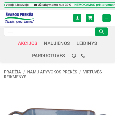
Skip
oje Lietuvoje
🚛 Užsakymams nuo
39 €
–
NEMOKAMAS pristatymas
visoje 
to
content
Products
search
AKCIJOS
NAUJIENOS
LEIDINYS
PARDUOTUVĖS
PRADŽIA
/
NAMŲ APYVOKOS PREKĖS
/
VIRTUVĖS
REIKMENYS