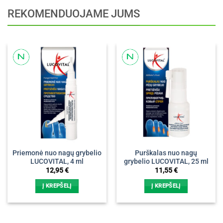
REKOMENDUOJAME JUMS
Priemonė nuo nagų grybelio
Purškalas nuo nagų
LUCOVITAL, 4 ml
grybelio LUCOVITAL, 25 ml
12,95
€
11,55
€
Į KREPŠELĮ
Į KREPŠELĮ