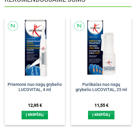
Priemonė nuo nagų grybelio
Purškalas nuo nagų
LUCOVITAL, 4 ml
grybelio LUCOVITAL, 25 ml
12,95
€
11,55
€
Į KREPŠELĮ
Į KREPŠELĮ