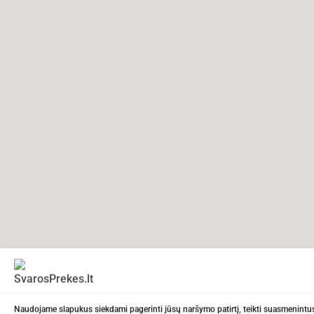
Naudojame slapukus siekdami pagerinti jūsų naršymo patirtį, teikti suasmenintus 