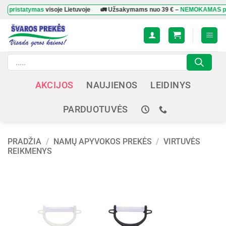
Skip
tatymas
visoje Lietuvoje
🚛 Užsakymams nuo
39 €
–
NEMOKAMAS pristat
to
content
Products
search
AKCIJOS
NAUJIENOS
LEIDINYS
PARDUOTUVĖS
PRADŽIA
/
NAMŲ APYVOKOS PREKĖS
/
VIRTUVĖS
REIKMENYS