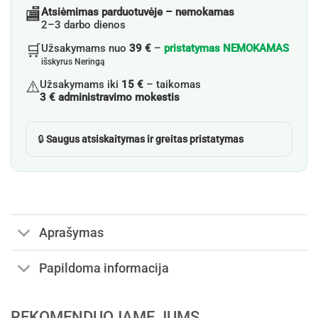
🏬
Atsiėmimas parduotuvėje – nemokamas
2–3 darbo dienos
🛒
Užsakymams nuo
39 €
–
pristatymas NEMOKAMAS
išskyrus Neringą
⚠️
Užsakymams iki
15 €
– taikomas
3 € administravimo mokestis
🔒
Saugus atsiskaitymas ir greitas pristatymas
Aprašymas
Papildoma informacija
REKOMENDUOJAME JUMS