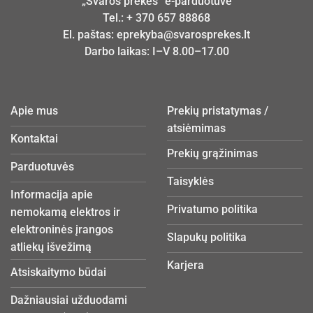
„Švaros prekės“ e-parduotuvė
Tel.:
+ 370 657 88868
El. paštas:
eprekyba@svarosprekes.lt
Darbo laikas: I–V 8.00–17.00
Apie mus
Prekių pristatymas /
atsiėmimas
Kontaktai
Prekių grąžinimas
Parduotuvės
Taisyklės
Informacija apie
Privatumo politika
nemokamą elektros ir
elektroninės įrangos
Slapukų politika
atliekų išvežimą
Karjera
Atsiskaitymo būdai
Dažniausiai užduodami