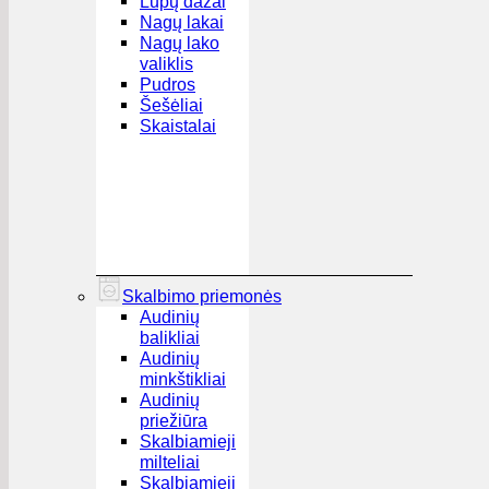
Lūpų dažai
Nagų lakai
Nagų lako
valiklis
Pudros
Šešėliai
Skaistalai
Skalbimo priemonės
Audinių
balikliai
Audinių
minkštikliai
Audinių
priežiūra
Skalbiamieji
milteliai
Skalbiamieji