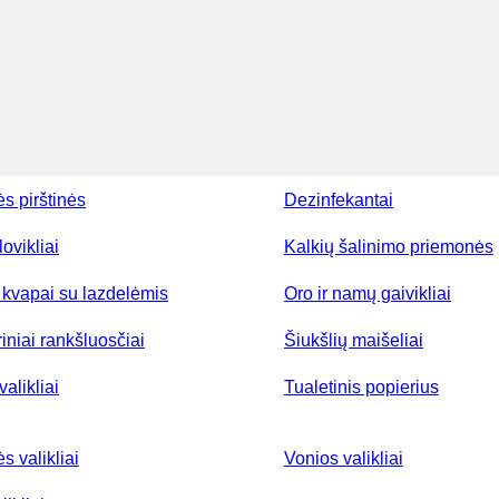
ės pirštinės
Dezinfekantai
lovikliai
Kalkių šalinimo priemonės
kvapai su lazdelėmis
Oro ir namų gaivikliai
iniai rankšluosčiai
Šiukšlių maišeliai
valikliai
Tualetinis popierius
ės valikliai
Vonios valikliai