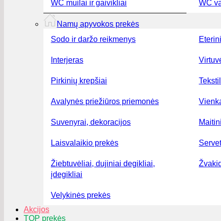
WC muilai ir gaivikliai
WC val
Namų apyvokos prekės
Sodo ir daržo reikmenys
Eterini
Interjeras
Virtuv
Pirkinių krepšiai
Teksti
Avalynės priežiūros priemonės
Vienka
Suvenyrai, dekoracijos
Maiti
Laisvalaikio prekės
Serve
Žiebtuvėliai, dujiniai degikliai,
Žvakid
įdegikliai
Velykinės prekės
Akcijos
TOP prekės