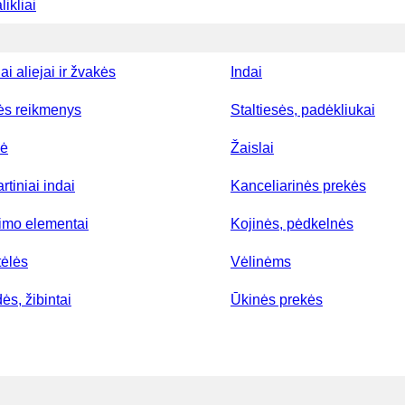
ikliai
ai aliejai ir žvakės
Indai
ės reikmenys
Staltiesės, padėkliukai
lė
Žaislai
rtiniai indai
Kanceliarinės prekės
nimo elementai
Kojinės, pėdkelnės
tėlės
Vėlinėms
ės, žibintai
Ūkinės prekės