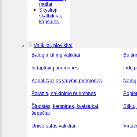
muilai
Skystieji
skalbikliai,
kapsulės
Valikliai, plovikliai
Baldų ir kilimų valikliai
Buitin
Indaplovių priemonės
Indų p
Kanalizacijos valymo priemonės
Namų 
Parazitų naikinimo priemonės
Popier
Šluostės, kempinės, šveistukai,
Stiklų 
šepečiai
Universalūs valikliai
Virtuv