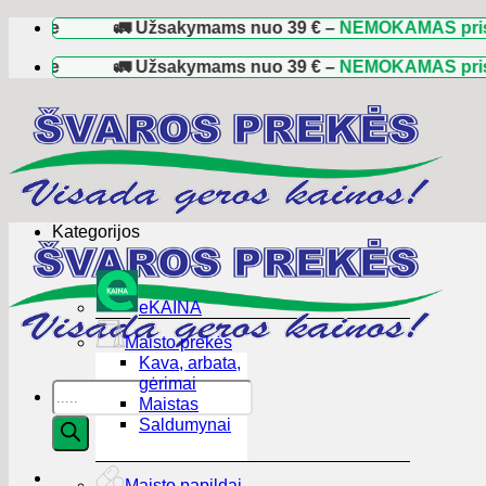
Skip
e
🚛 Užsakymams nuo
39 €
–
NEMOKAMAS pristatym
to
content
e
🚛 Užsakymams nuo
39 €
–
NEMOKAMAS pristatym
Kategorijos
eKAINA
Maisto prekės
Kava, arbata,
gėrimai
Products
Maistas
search
Saldumynai
Maisto papildai