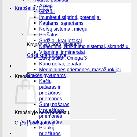
Akims
Krepšelis /
0,00
€
Grožiui
Imunitetui stiprinti, potensijai
Kaulams, sąnariams
Nervų sistemai, miegui
Peršalus
Širdžiai, kraujotakai
Krepšelyje nėra produktų.
Kepenims, virškinimo sistemai, skrandžiui
Vitaminai ir mineralai
Grįžti į parduotuvę
Žuvų taukai, Omega 3
Kūno geliai, tepalai
Medicininės priemonės, masažuokliai
Prekės gyvūnams
Krepšelis
Kačių
pašaras ir
priežiūros
priemonės
Šunų pašaras
ir priežiūros
Krepšelyje nėra produktų.
priemonės
Plaukų priežiūra
Grįžti į parduotuvę
Plaukų
priežiūros