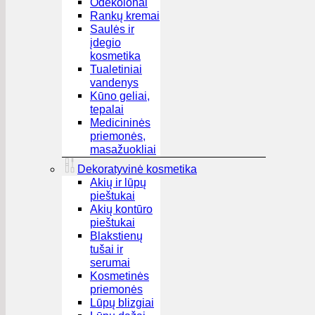
Odekolonai
Rankų kremai
Saulės ir
įdegio
kosmetika
Tualetiniai
vandenys
Kūno geliai,
tepalai
Medicininės
priemonės,
masažuokliai
Dekoratyvinė kosmetika
Akių ir lūpų
pieštukai
Akių kontūro
pieštukai
Blakstienų
tušai ir
serumai
Kosmetinės
priemonės
Lūpų blizgiai