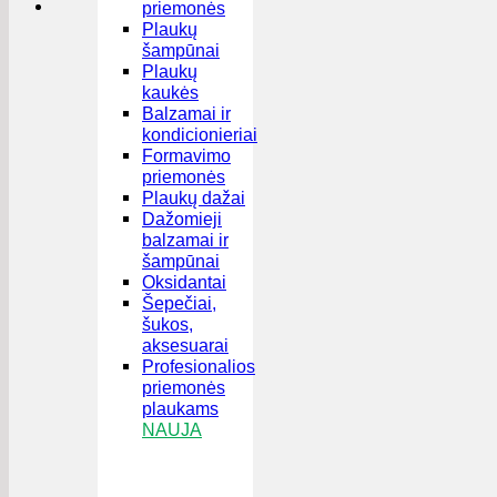
priemonės
Plaukų
šampūnai
Plaukų
kaukės
Balzamai ir
kondicionieriai
Formavimo
priemonės
Plaukų dažai
Dažomieji
balzamai ir
šampūnai
Oksidantai
Šepečiai,
šukos,
aksesuarai
Profesionalios
priemonės
plaukams
NAUJA