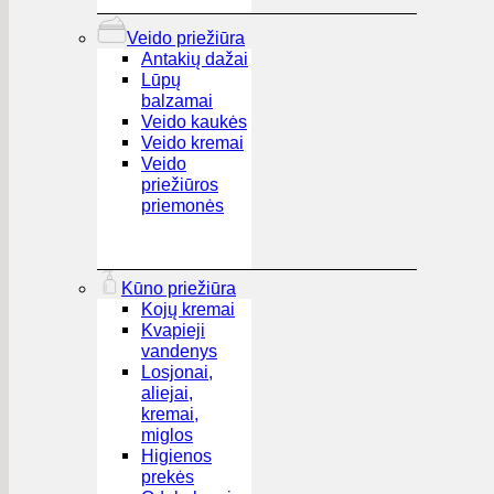
Veido priežiūra
Antakių dažai
Lūpų
balzamai
Veido kaukės
Veido kremai
Veido
priežiūros
priemonės
Kūno priežiūra
Kojų kremai
Kvapieji
vandenys
Losjonai,
aliejai,
kremai,
miglos
Higienos
prekės