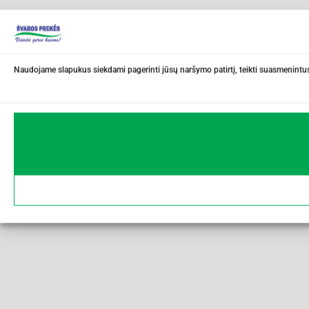
Naudojame slapukus siekdami pagerinti jūsų naršymo patirtį, teikti suasmenintus 