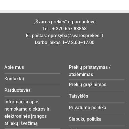
„Švaros prekės“ e-parduotuvė
Tel.:
+ 370 657 88868
El. paštas:
eprekyba@svarosprekes.lt
Darbo laikas: I–V 8.00–17.00
Apie mus
Prekių pristatymas /
atsiėmimas
Kontaktai
Prekių grąžinimas
Parduotuvės
Taisyklės
Informacija apie
Privatumo politika
nemokamą elektros ir
elektroninės įrangos
Slapukų politika
atliekų išvežimą