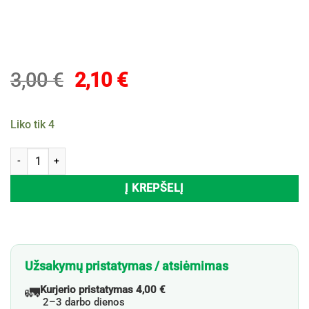
Original
Current
3,00
€
2,10
€
price
price
was:
is:
Liko tik 4
3,00 €.
2,10 €.
produkto kiekis: Maisto dėžutė TONTARELLI FRESH SYSTEM, 640 ml
Į KREPŠELĮ
Užsakymų pristatymas / atsiėmimas
🚛
Kurjerio pristatymas 4,00 €
2–3 darbo dienos