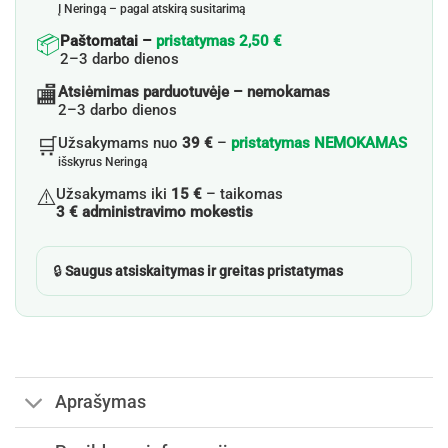
Į Neringą – pagal atskirą susitarimą
📦
Paštomatai –
pristatymas 2,50 €
2–3 darbo dienos
🏬
Atsiėmimas parduotuvėje – nemokamas
2–3 darbo dienos
🛒
Užsakymams nuo
39 €
–
pristatymas NEMOKAMAS
išskyrus Neringą
⚠️
Užsakymams iki
15 €
– taikomas
3 € administravimo mokestis
🔒
Saugus atsiskaitymas ir greitas pristatymas
Aprašymas