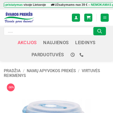
Skip
tatymas
visoje Lietuvoje
🚛 Užsakymams nuo
39 €
–
NEMOKAMAS pristat
to
content
Products
search
AKCIJOS
NAUJIENOS
LEIDINYS
PARDUOTUVĖS
PRADŽIA
/
NAMŲ APYVOKOS PREKĖS
/
VIRTUVĖS
REIKMENYS
-30%