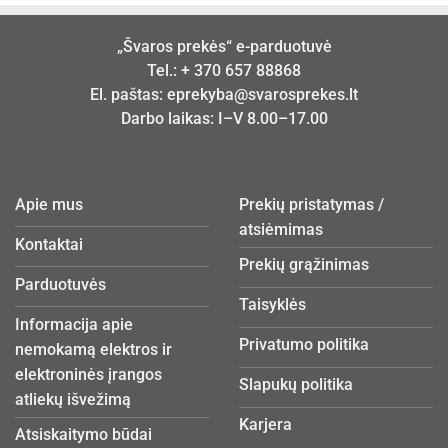
„Švaros prekės“ e-parduotuvė
Tel.:
+ 370 657 88868
El. paštas:
eprekyba@svarosprekes.lt
Darbo laikas: I–V 8.00–17.00
Apie mus
Prekių pristatymas /
atsiėmimas
Kontaktai
Prekių grąžinimas
Parduotuvės
Taisyklės
Informacija apie
Privatumo politika
nemokamą elektros ir
elektroninės įrangos
Slapukų politika
atliekų išvežimą
Karjera
Atsiskaitymo būdai