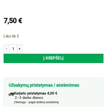
7,50
€
Liko tik 2
produkto kiekis: Maisto indelių rinkinys LOWENTHAL, 3 vnt.
Į KREPŠELĮ
Užsakymų pristatymas / atsiėmimas
🚛
Kurjerio pristatymas 4,00 €
2–3 darbo dienos
Į Neringą – pagal atskirą susitarimą