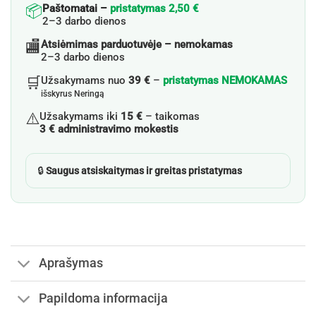
📦
Paštomatai –
pristatymas 2,50 €
2–3 darbo dienos
🏬
Atsiėmimas parduotuvėje – nemokamas
2–3 darbo dienos
🛒
Užsakymams nuo
39 €
–
pristatymas NEMOKAMAS
išskyrus Neringą
⚠️
Užsakymams iki
15 €
– taikomas
3 € administravimo mokestis
🔒
Saugus atsiskaitymas ir greitas pristatymas
Aprašymas
Papildoma informacija