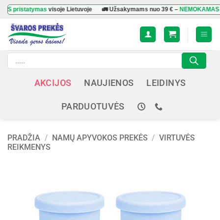
Skip
statymas
visoje Lietuvoje
🚛 Užsakymams nuo
39 €
–
NEMOKAMAS pristat
to
content
Products
search
AKCIJOS
NAUJIENOS
LEIDINYS
PARDUOTUVĖS
PRADŽIA
/
NAMŲ APYVOKOS PREKĖS
/
VIRTUVĖS
REIKMENYS