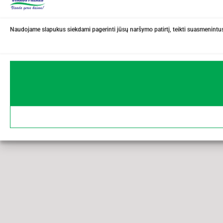
Naudojame slapukus siekdami pagerinti jūsų naršymo patirtį, teikti suasmenintus 