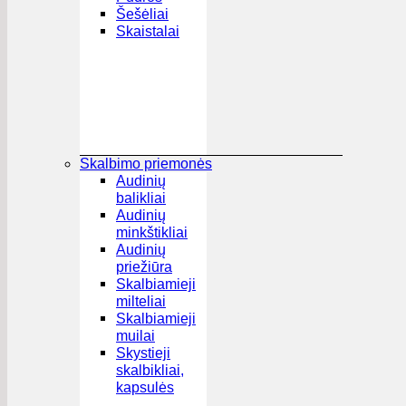
Šešėliai
Skaistalai
Skalbimo priemonės
Audinių
balikliai
Audinių
minkštikliai
Audinių
priežiūra
Skalbiamieji
milteliai
Skalbiamieji
muilai
Skystieji
skalbikliai,
kapsulės