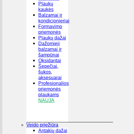
Plaukų
kaukės
Balzamai ir
kondicionieriai
Formavimo
priemonės
Plaukų dažai
Dažomieji
balzamai ir
šampūnai
Oksidantai
Šepečiai,
šukos,
aksesuarai
Profesionalios
priemonės
plaukams
NAUJA
Veido priežiūra
Antakių dažai