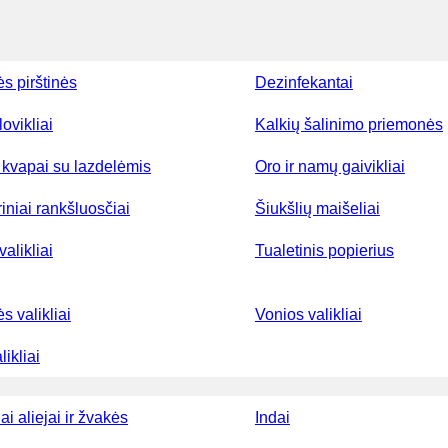
ės pirštinės
Dezinfekantai
lovikliai
Kalkių šalinimo priemonės
kvapai su lazdelėmis
Oro ir namų gaivikliai
iniai rankšluosčiai
Šiukšlių maišeliai
valikliai
Tualetinis popierius
ės valikliai
Vonios valikliai
ikliai
ai aliejai ir žvakės
Indai