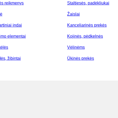
ės reikmenys
Staltiesės, padėkliukai
lė
Žaislai
rtiniai indai
Kanceliarinės prekės
nimo elementai
Kojinės, pėdkelnės
tėlės
Vėlinėms
ės, žibintai
Ūkinės prekės