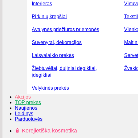
Interjeras
Virtuv
Pirkinių krepšiai
Teksti
Avalynės priežiūros priemonės
Vienka
Suvenyrai, dekoracijos
Maiti
Laisvalaikio prekės
Serve
Žiebtuvėliai, dujiniai degikliai,
Žvakid
įdegikliai
Velykinės prekės
Akcijos
TOP prekės
Naujienos
Leidinys
Parduotuvės
🧴 Korėjietiška kosmetika