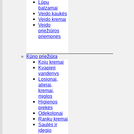
Lūpų
balzamai
Veido kaukės
Veido kremai
Veido
priežiūros
priemonės
Kūno priežiūra
Kojų kremai
Kvapieji
vandenys
Losjonai,
aliejai,
kremai,
miglos
Higienos
prekės
Odekolonai
Rankų kremai
Saulės ir
įdegio