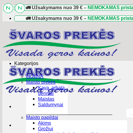
Skip
🚛 Užsakymams nuo
39 €
–
NEMOKAMAS pristatymas
to
content
🚛 Užsakymams nuo
39 €
–
NEMOKAMAS pristatymas
Kategorijos
eKAINA
Maisto prekės
Kava, arbata,
gėrimai
Maistas
Saldumynai
Pro
sea
Maisto papildai
Akims
Grožiui