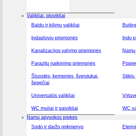
Valikliai, plovikliai
Baldų ir kilimų valikliai
Buitin
Indaplovių priemonės
Indų p
Kanalizacijos valymo priemonės
Namų 
Parazitų naikinimo priemonės
Popier
Šluostės, kempinės, šveistukai,
Stiklų 
šepečiai
Universalūs valikliai
Virtuv
WC muilai ir gaivikliai
WC val
Namų apyvokos prekės
Sodo ir daržo reikmenys
Eterini