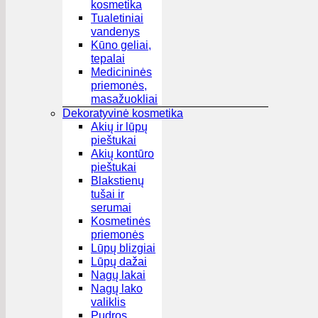
kosmetika
Tualetiniai
vandenys
Kūno geliai,
tepalai
Medicininės
priemonės,
masažuokliai
Dekoratyvinė kosmetika
Akių ir lūpų
pieštukai
Akių kontūro
pieštukai
Blakstienų
tušai ir
serumai
Kosmetinės
priemonės
Lūpų blizgiai
Lūpų dažai
Nagų lakai
Nagų lako
valiklis
Pudros