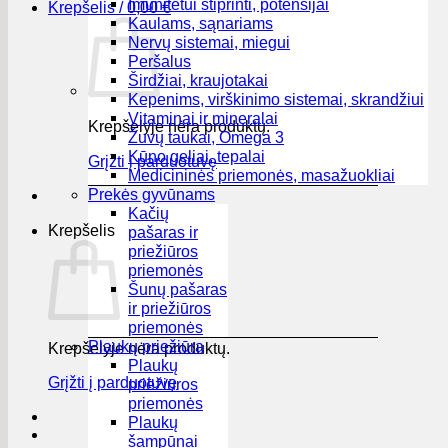
Imunitetui stiprinti, potensijai
Krepšelis /
0,00
€
Kaulams, sąnariams
Nervų sistemai, miegui
Peršalus
Širdžiai, kraujotakai
Kepenims, virškinimo sistemai, skrandžiui
Vitaminai ir mineralai
Krepšelyje nėra produktų.
Žuvų taukai, Omega 3
Kūno geliai, tepalai
Grįžti į parduotuvę
Medicininės priemonės, masažuokliai
Prekės gyvūnams
Kačių
Krepšelis
pašaras ir
priežiūros
priemonės
Šunų pašaras
ir priežiūros
priemonės
Plaukų priežiūra
Krepšelyje nėra produktų.
Plaukų
Grįžti į parduotuvę
priežiūros
priemonės
Plaukų
šampūnai