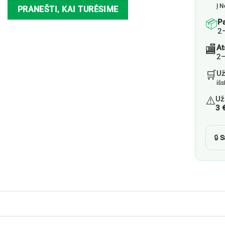
Į N
PRANEŠTI, KAI TURĖSIME
📦
P
2
🏬
At
2–
🛒
U
iš
⚠️
Už
3 
🔒
S