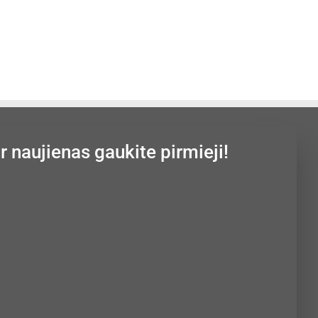
Į KREPŠELĮ
Į KREPŠELĮ
ir naujienas gaukite pirmieji!