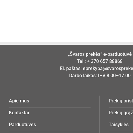
„Švaros prekės“ e-parduotuvė
Tel.:
+ 370 657 88868
El. paštas:
eprekyba@svarosprekes
Darbo laikas: I–V 8.00–17.00
Apie mus
Prekių pri
Kontaktai
Prekių grą
Parduotuvės
Taisyklės