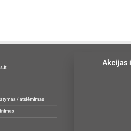
Akcijas 
.lt
statymas / atsiėmimas
žinimas