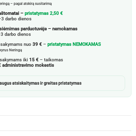
eringą – pagal atskirą susitarimą
aštomatai –
pristatymas 2,50 €
–3 darbo dienos
siėmimas parduotuvėje – nemokamas
3 darbo dienos
žsakymams nuo
39 €
–
pristatymas NEMOKAMAS
skyrus Neringą
sakymams iki
15 €
– taikomas
€ administravimo mokestis
augus atsiskaitymas ir greitas pristatymas