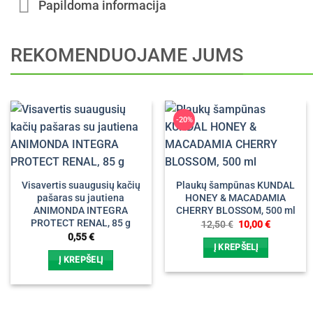
Papildoma informacija
REKOMENDUOJAME JUMS
-20%
Visavertis suaugusių kačių
Plaukų šampūnas KUNDAL
pašaras su jautiena
HONEY & MACADAMIA
ANIMONDA INTEGRA
CHERRY BLOSSOM, 500 ml
PROTECT RENAL, 85 g
Original
Current
12,50
€
10,00
€
price
price
0,55
€
was:
is:
Į KREPŠELĮ
12,50 €.
10,00 €.
Į KREPŠELĮ