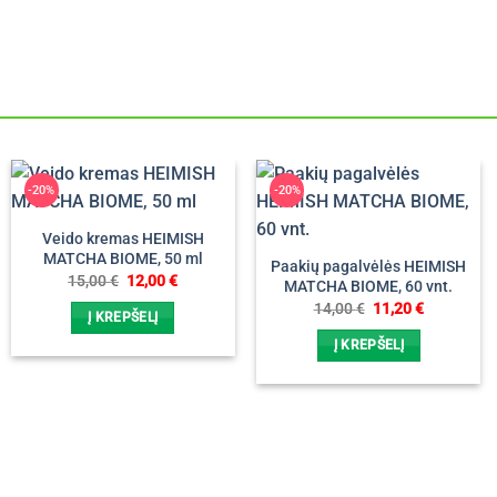
-20%
-20%
Veido kremas HEIMISH
MATCHA BIOME, 50 ml
Paakių pagalvėlės HEIMISH
Original
Current
15,00
€
12,00
€
MATCHA BIOME, 60 vnt.
price
price
Original
Current
14,00
€
11,20
€
was:
is:
Į KREPŠELĮ
price
price
15,00 €.
12,00 €.
was:
is:
Į KREPŠELĮ
14,00 €.
11,20 €.