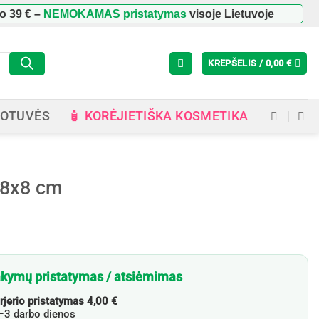
9 €
–
NEMOKAMAS pristatymas
visoje Lietuvoje
KREPŠELIS /
0,00
€
🧴 KORĖJIETIŠKA KOSMETIKA
OTUVĖS
18x8 cm
kymų pristatymas / atsiėmimas
rjerio pristatymas 4,00 €
3 darbo dienos