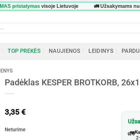
 pristatymas
visoje Lietuvoje
🚛 Užsakymams nuo
3
ucts
ch
TOP PREKĖS
NAUJIENOS
LEIDINYS
PARDU
MENYS
Padėklas KESPER BROTKORB, 26x
3,35
€
Užsa
Neturime
🚛
Ku
2–