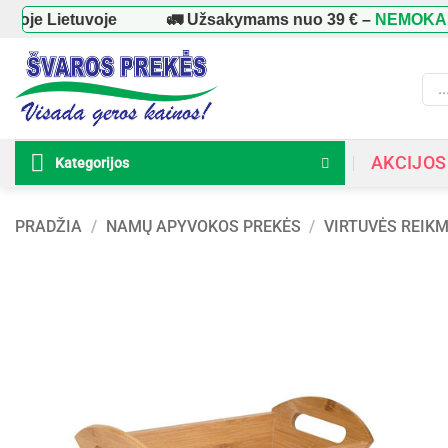
Skip
oje Lietuvoje
🚛 Užsakymams nuo
39 €
–
NEMOKAMAS
to
content
Prod
sear
AKCIJOS
Kategorijos
PRADŽIA
/
NAMŲ APYVOKOS PREKĖS
/
VIRTUVĖS REIK