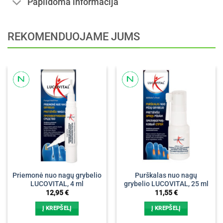
Papildoma informacija
REKOMENDUOJAME JUMS
Priemonė nuo nagų grybelio
Purškalas nuo nagų
LUCOVITAL, 4 ml
grybelio LUCOVITAL, 25 ml
12,95
€
11,55
€
Į KREPŠELĮ
Į KREPŠELĮ