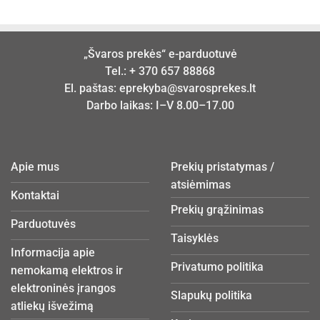
„Švaros prekės“ e-parduotuvė
Tel.:
+ 370 657 88868
El. paštas:
eprekyba@svarosprekes.lt
Darbo laikas: I–V 8.00–17.00
Apie mus
Prekių pristatymas /
atsiėmimas
Kontaktai
Prekių grąžinimas
Parduotuvės
Taisyklės
Informacija apie
Privatumo politika
nemokamą elektros ir
elektroninės įrangos
Slapukų politika
atliekų išvežimą