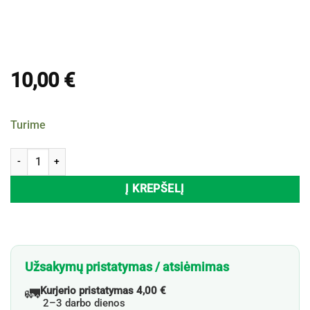
10,00
€
Turime
produkto kiekis: Peilių rinkinys LOWENTHAL BLACK DIAMOND, 6 vnt.
Į KREPŠELĮ
Užsakymų pristatymas / atsiėmimas
🚛
Kurjerio pristatymas 4,00 €
2–3 darbo dienos