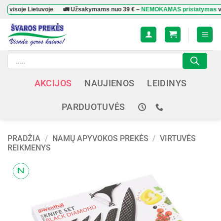
Skip
je Lietuvoje
🚛 Užsakymams nuo
39 €
–
NEMOKAMAS pristatymas
visoje L
to
content
Products
search
AKCIJOS
NAUJIENOS
LEIDINYS
PARDUOTUVĖS
PRADŽIA
/
NAMŲ APYVOKOS PREKĖS
/
VIRTUVĖS
REIKMENYS