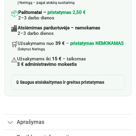
Į Neringą – pagal atskirą susitarimą
📦
Paštomatai –
pristatymas 2,50 €
2–3 darbo dienos
🏬
Atsiėmimas parduotuvėje – nemokamas
2–3 darbo dienos
🛒
Užsakymams nuo
39 €
–
pristatymas NEMOKAMAS
išskyrus Neringą
⚠️
Užsakymams iki
15 €
– taikomas
3 € administravimo mokestis
🔒
Saugus atsiskaitymas ir greitas pristatymas
Aprašymas