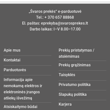
„Švaros prekės“ e-parduotuvė
Tel.:
+ 370 657 88868
El. paštas:
eprekyba@svarosprekes.lt
Darbo laikas: I–V 8.00–17.00
Apie mus
Prekių pristatymas /
atsiėmimas
Kontaktai
Prekių grąžinimas
Parduotuvės
Taisyklės
Informacija apie
Privatumo politika
nemokamą elektros ir
elektroninės įrangos
Slapukų politika
atliekų išvežimą
Karjera
Atsiskaitymo būdai