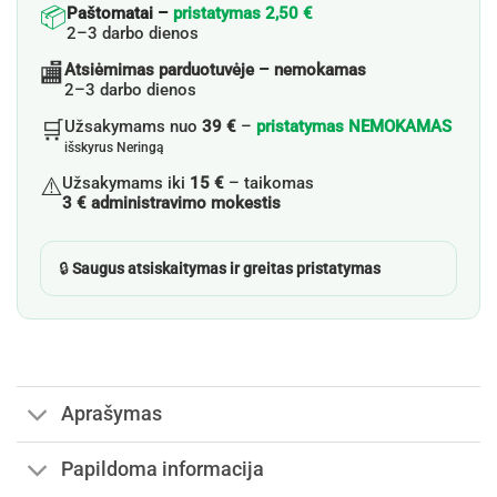
📦
Paštomatai –
pristatymas 2,50 €
2–3 darbo dienos
🏬
Atsiėmimas parduotuvėje – nemokamas
2–3 darbo dienos
🛒
Užsakymams nuo
39 €
–
pristatymas NEMOKAMAS
išskyrus Neringą
⚠️
Užsakymams iki
15 €
– taikomas
3 € administravimo mokestis
🔒
Saugus atsiskaitymas ir greitas pristatymas
Aprašymas
Papildoma informacija