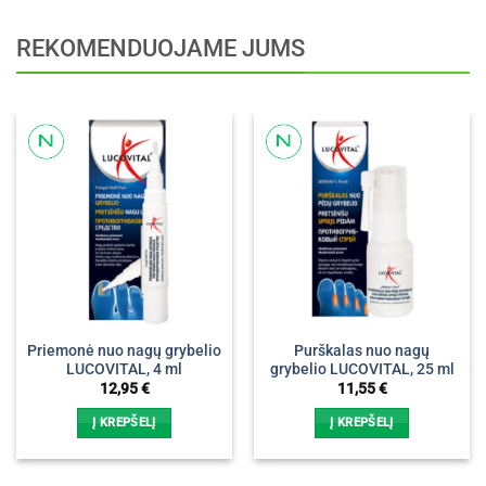
REKOMENDUOJAME JUMS
Priemonė nuo nagų grybelio
Purškalas nuo nagų
LUCOVITAL, 4 ml
grybelio LUCOVITAL, 25 ml
12,95
€
11,55
€
Į KREPŠELĮ
Į KREPŠELĮ