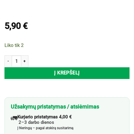
5,90
€
Liko tik 2
produkto kiekis: Porcelianinė grūstuvė
Į KREPŠELĮ
Užsakymų pristatymas / atsiėmimas
🚛
Kurjerio pristatymas 4,00 €
2–3 darbo dienos
Į Neringą – pagal atskirą susitarimą