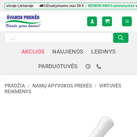
Skip
je Lietuvoje
🚛 Užsakymams nuo
39 €
–
NEMOKAMAS pristatymas
visoje L
to
content
Products
search
AKCIJOS
NAUJIENOS
LEIDINYS
PARDUOTUVĖS
PRADŽIA
/
NAMŲ APYVOKOS PREKĖS
/
VIRTUVĖS
REIKMENYS