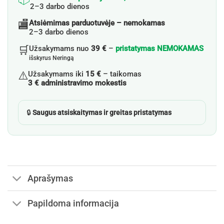
2–3 darbo dienos
🏬
Atsiėmimas parduotuvėje – nemokamas
2–3 darbo dienos
🛒
Užsakymams nuo
39 €
–
pristatymas NEMOKAMAS
išskyrus Neringą
⚠️
Užsakymams iki
15 €
– taikomas
3 € administravimo mokestis
🔒
Saugus atsiskaitymas ir greitas pristatymas
Aprašymas
Papildoma informacija