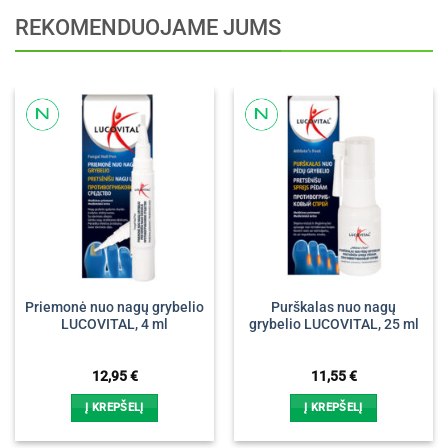
REKOMENDUOJAME JUMS
Priemonė nuo nagų grybelio
Purškalas nuo nagų
LUCOVITAL, 4 ml
grybelio LUCOVITAL, 25 ml
12,95
€
11,55
€
Į KREPŠELĮ
Į KREPŠELĮ