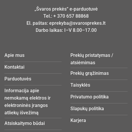
„Švaros prekės“ e-parduotuvė
Tel.:
+ 370 657 88868
El. paštas:
eprekyba@svarosprekes.lt
Darbo laikas: I–V 8.00–17.00
Apie mus
Prekių pristatymas /
atsiėmimas
Kontaktai
Prekių grąžinimas
Parduotuvės
Taisyklės
Informacija apie
Privatumo politika
nemokamą elektros ir
elektroninės įrangos
Slapukų politika
atliekų išvežimą
Karjera
Atsiskaitymo būdai