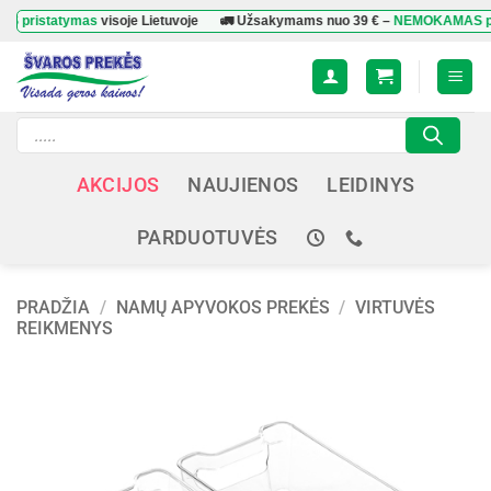
Skip
tatymas
visoje Lietuvoje
🚛 Užsakymams nuo
39 €
–
NEMOKAMAS pristat
to
content
Products
search
AKCIJOS
NAUJIENOS
LEIDINYS
PARDUOTUVĖS
PRADŽIA
/
NAMŲ APYVOKOS PREKĖS
/
VIRTUVĖS
REIKMENYS