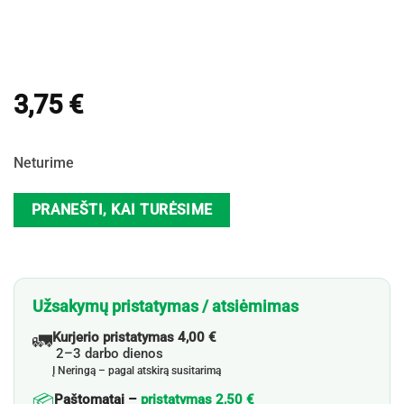
3,75
€
Neturime
PRANEŠTI, KAI TURĖSIME
Užsakymų pristatymas / atsiėmimas
🚛
Kurjerio pristatymas 4,00 €
2–3 darbo dienos
Į Neringą – pagal atskirą susitarimą
📦
Paštomatai –
pristatymas 2,50 €