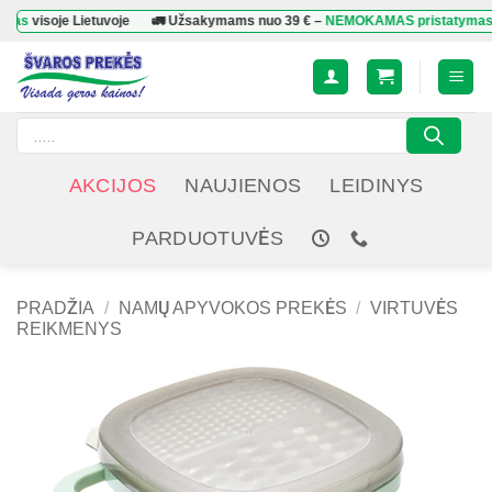
Skip
oje Lietuvoje
🚛 Užsakymams nuo
39 €
–
NEMOKAMAS pristatymas
visoje 
to
content
Products
search
AKCIJOS
NAUJIENOS
LEIDINYS
PARDUOTUVĖS
PRADŽIA
/
NAMŲ APYVOKOS PREKĖS
/
VIRTUVĖS
REIKMENYS