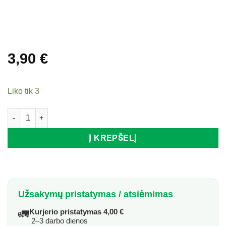
3,90
€
Liko tik 3
produkto kiekis: Tarka su indeliu LOWENTHAL, 14,5x19,5 cm
Į KREPŠELĮ
Užsakymų pristatymas / atsiėmimas
🚛
Kurjerio pristatymas 4,00 €
2–3 darbo dienos