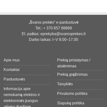
„Švaros prekės“ e-parduotuvė
Tel.:
+ 370 657 88868
El. paštas:
eprekyba@svarosprekes.lt
Darbo laikas: I–V 8.00–17.00
Apie mus
Prekių pristatymas /
atsiėmimas
Kontaktai
Prekių grąžinimas
Parduotuvės
Taisyklės
Informacija apie
Privatumo politika
nemokamą elektros ir
elektroninės įrangos
Slapukų politika
atliekų išvežimą