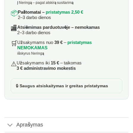
Į Neringą – pagal atskirą susitarimą
📦
Paštomatai –
pristatymas 2,50 €
2–3 darbo dienos
🏬
Atsiėmimas parduotuvėje – nemokamas
2–3 darbo dienos
🛒
Užsakymams nuo
39 €
–
pristatymas
NEMOKAMAS
išskyrus Neringą
⚠️
Užsakymams iki
15 €
– taikomas
3 € administravimo mokestis
🔒
Saugus atsiskaitymas ir greitas pristatymas
Aprašymas