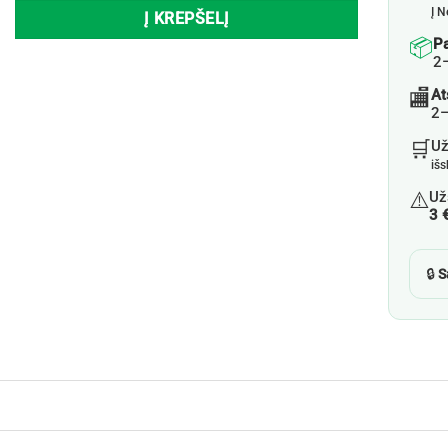
Į N
Į KREPŠELĮ
📦
P
2
🏬
At
2–
🛒
U
iš
⚠️
Už
3 
🔒
S