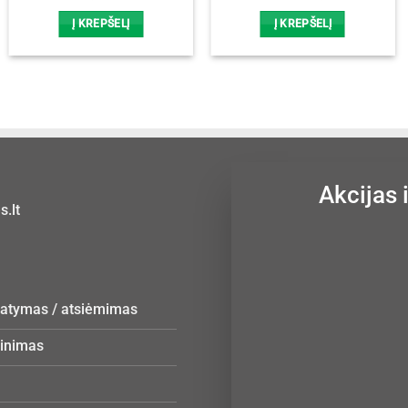
price
price
was:
is:
Į KREPŠELĮ
Į KREPŠELĮ
15,00 €.
12,00 €.
Akcijas 
.lt
statymas / atsiėmimas
žinimas