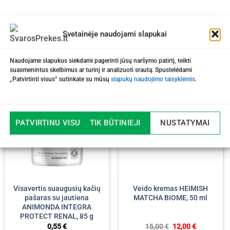
Svetainėje naudojami slapukai
Naudojame slapukus siekdami pagerinti jūsų naršymo patirtį, teikti
suasmenintus skelbimus ar turinį ir analizuoti srautą. Spustelėdami
„Patvirtinti visus“ sutinkate su mūsų
slapukų naudojimo taisyklėmis
.
-20%
PATVIRTINU VISUS
TIK BŪTINIEJI
NUSTATYMAI
Visavertis suaugusių kačių
Veido kremas HEIMISH
pašaras su jautiena
MATCHA BIOME, 50 ml
ANIMONDA INTEGRA
PROTECT RENAL, 85 g
Original
Current
0,55
€
15,00
€
12,00
€