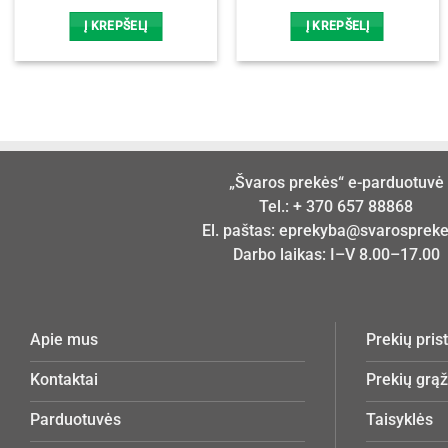
Į KREPŠELĮ
Į KREPŠELĮ
„Švaros prekės“ e-parduotuvė
Tel.:
+ 370 657 88868
El. paštas:
eprekyba@svarosprekes
Darbo laikas: I–V 8.00–17.00
Apie mus
Prekių pri
Kontaktai
Prekių grą
Parduotuvės
Taisyklės