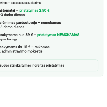
eringą – pagal atskirą susitarimą
aštomatai –
pristatymas 2,50 €
–3 darbo dienos
siėmimas parduotuvėje – nemokamas
3 darbo dienos
žsakymams nuo
39 €
–
pristatymas NEMOKAMAS
skyrus Neringą
sakymams iki
15 €
– taikomas
€ administravimo mokestis
augus atsiskaitymas ir greitas pristatymas