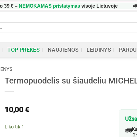
9 €
–
NEMOKAMAS pristatymas
visoje Lietuvoje
🚛 
ucts
h
TOP PREKĖS
NAUJIENOS
LEIDINYS
PARDU
MENYS
Termopuodelis su šiaudeliu MICHELI
10,00
€
Užsa
Liko tik 1
🚛
Ku
2–