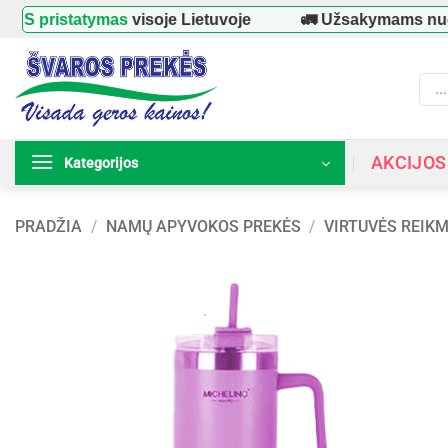
Skip
pristatymas
visoje Lietuvoje
🚛 Užsakymams nuo
3
to
content
Prod
searc
AKCIJOS
Kategorijos
PRADŽIA
/
NAMŲ APYVOKOS PREKĖS
/
VIRTUVĖS REIK