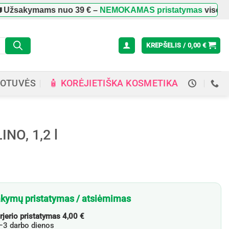
Užsakymams nuo
39 €
–
NEMOKAMAS pristatymas
visoje Li
KREPŠELIS /
0,00
€
🧴 KORĖJIETIŠKA KOSMETIKA
OTUVĖS
NO, 1,2 l
kymų pristatymas / atsiėmimas
rjerio pristatymas 4,00 €
3 darbo dienos