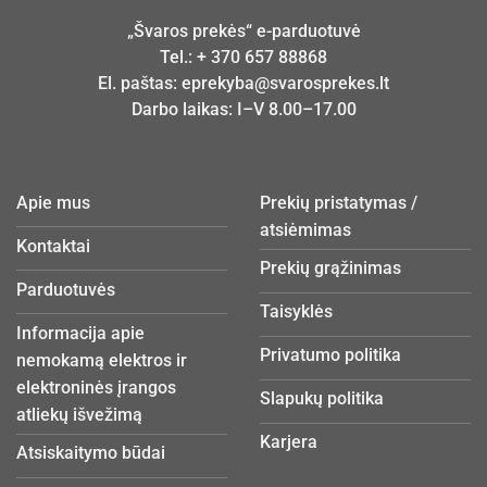
„Švaros prekės“ e-parduotuvė
Tel.:
+ 370 657 88868
El. paštas:
eprekyba@svarosprekes.lt
Darbo laikas: I–V 8.00–17.00
Apie mus
Prekių pristatymas /
atsiėmimas
Kontaktai
Prekių grąžinimas
Parduotuvės
Taisyklės
Informacija apie
Privatumo politika
nemokamą elektros ir
elektroninės įrangos
Slapukų politika
atliekų išvežimą
Karjera
Atsiskaitymo būdai