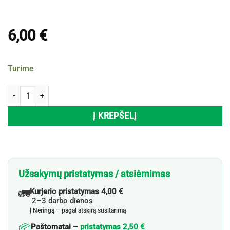
6,00
€
Turime
produkto kiekis: Futbolo kamuolys EURO 2024
Į KREPŠELĮ
Užsakymų pristatymas / atsiėmimas
🚛
Kurjerio pristatymas 4,00 €
2–3 darbo dienos
Į Neringą – pagal atskirą susitarimą
📦
Paštomatai –
pristatymas 2,50 €