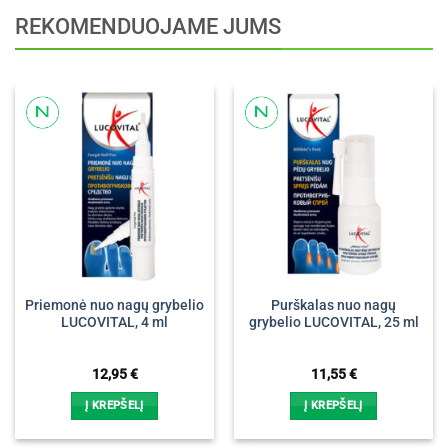
REKOMENDUOJAME JUMS
Priemonė nuo nagų grybelio
Purškalas nuo nagų
LUCOVITAL, 4 ml
grybelio LUCOVITAL, 25 ml
12,95
€
11,55
€
Į KREPŠELĮ
Į KREPŠELĮ