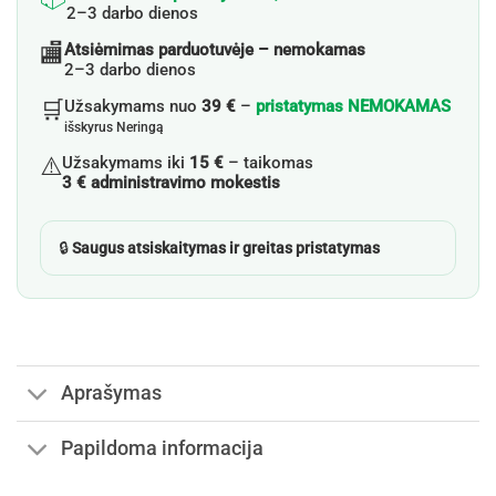
2–3 darbo dienos
🏬
Atsiėmimas parduotuvėje – nemokamas
2–3 darbo dienos
🛒
Užsakymams nuo
39 €
–
pristatymas NEMOKAMAS
išskyrus Neringą
⚠️
Užsakymams iki
15 €
– taikomas
3 € administravimo mokestis
🔒
Saugus atsiskaitymas ir greitas pristatymas
Aprašymas
Papildoma informacija