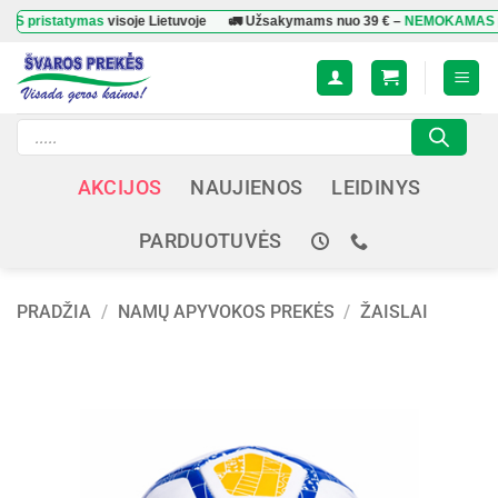
Skip
tatymas
visoje Lietuvoje
🚛 Užsakymams nuo
39 €
–
NEMOKAMAS pristat
to
content
Products
search
AKCIJOS
NAUJIENOS
LEIDINYS
PARDUOTUVĖS
PRADŽIA
/
NAMŲ APYVOKOS PREKĖS
/
ŽAISLAI