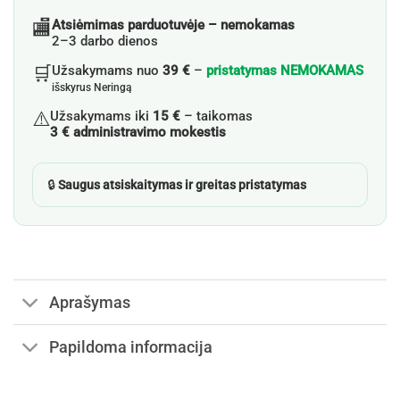
🏬
Atsiėmimas parduotuvėje – nemokamas
2–3 darbo dienos
🛒
Užsakymams nuo
39 €
–
pristatymas NEMOKAMAS
išskyrus Neringą
⚠️
Užsakymams iki
15 €
– taikomas
3 € administravimo mokestis
🔒
Saugus atsiskaitymas ir greitas pristatymas
Aprašymas
Papildoma informacija