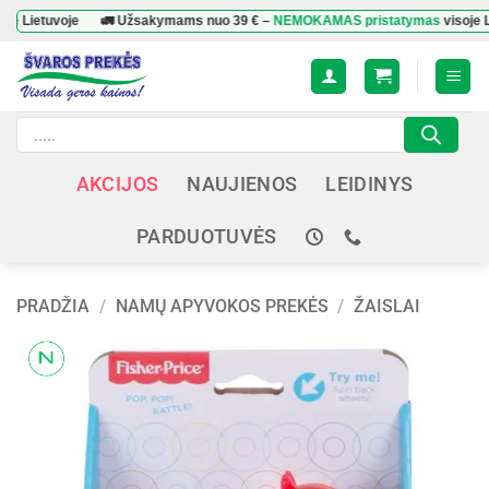
Skip
tuvoje
🚛 Užsakymams nuo
39 €
–
NEMOKAMAS pristatymas
visoje Lietuvoj
to
content
Products
search
AKCIJOS
NAUJIENOS
LEIDINYS
PARDUOTUVĖS
PRADŽIA
/
NAMŲ APYVOKOS PREKĖS
/
ŽAISLAI