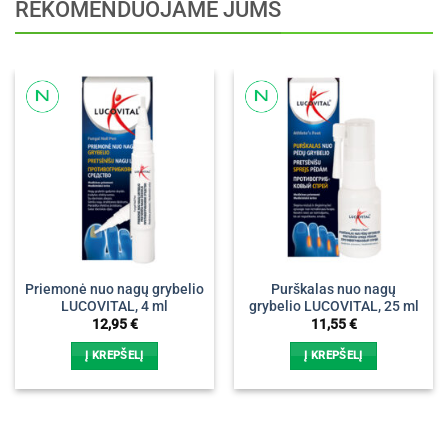
REKOMENDUOJAME JUMS
Priemonė nuo nagų grybelio
Purškalas nuo nagų
LUCOVITAL, 4 ml
grybelio LUCOVITAL, 25 ml
12,95
€
11,55
€
Į KREPŠELĮ
Į KREPŠELĮ