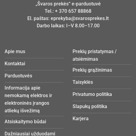
„Švaros prekės“ e-parduotuvė
Tel.:
+ 370 657 88868
El. paštas:
eprekyba@svarosprekes.lt
Darbo laikas: I–V 8.00–17.00
Apie mus
Prekių pristatymas /
atsiėmimas
Kontaktai
Prekių grąžinimas
Parduotuvės
Taisyklės
Informacija apie
Privatumo politika
nemokamą elektros ir
elektroninės įrangos
Slapukų politika
atliekų išvežimą
Karjera
Atsiskaitymo būdai
Dažniausiai užduodami