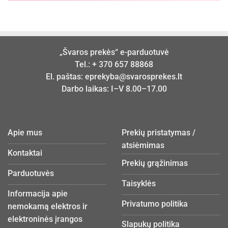
„Švaros prekės“ e-parduotuvė
Tel.:
+ 370 657 88868
El. paštas:
eprekyba@svarosprekes.lt
Darbo laikas: I–V 8.00–17.00
Apie mus
Prekių pristatymas /
atsiėmimas
Kontaktai
Prekių grąžinimas
Parduotuvės
Taisyklės
Informacija apie
Privatumo politika
nemokamą elektros ir
elektroninės įrangos
Slapukų politika