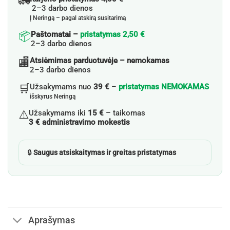
🚛
2–3 darbo dienos
Į Neringą – pagal atskirą susitarimą
📦
Paštomatai –
pristatymas 2,50 €
2–3 darbo dienos
🏬
Atsiėmimas parduotuvėje – nemokamas
2–3 darbo dienos
🛒
Užsakymams nuo
39 €
–
pristatymas NEMOKAMAS
išskyrus Neringą
⚠️
Užsakymams iki
15 €
– taikomas
3 € administravimo mokestis
🔒
Saugus atsiskaitymas ir greitas pristatymas
Aprašymas