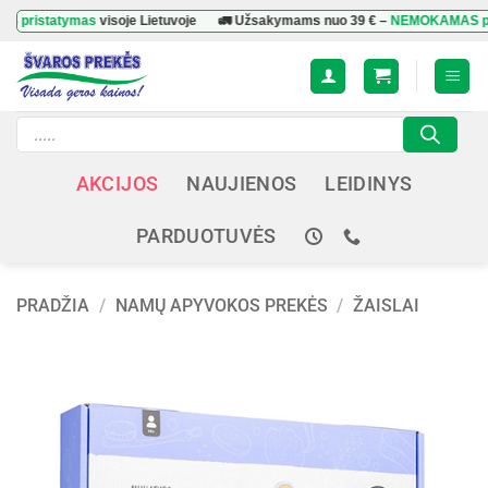
Skip
tatymas
visoje Lietuvoje
🚛 Užsakymams nuo
39 €
–
NEMOKAMAS pristaty
to
content
Products
search
AKCIJOS
NAUJIENOS
LEIDINYS
PARDUOTUVĖS
PRADŽIA
/
NAMŲ APYVOKOS PREKĖS
/
ŽAISLAI