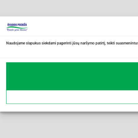
Naudojame slapukus siekdami pagerinti jūsų naršymo patirtį, teikti suasmenintus 