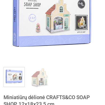
Miniatiūrų dėlionė CRAFTS&CO SOAP
SHOP, 12x18x23,5 cm