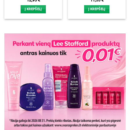
12,95
€
11,55
€
Į KREPŠELĮ
Į KREPŠELĮ