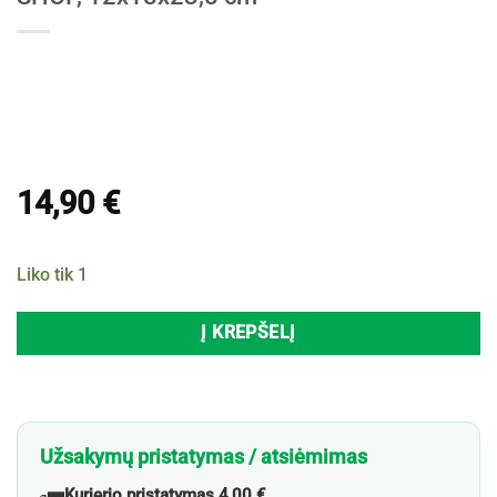
14,90
€
Liko tik 1
Į KREPŠELĮ
Užsakymų pristatymas / atsiėmimas
Kurjerio pristatymas 4,00 €