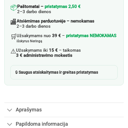
📦
Paštomatai –
pristatymas 2,50 €
2–3 darbo dienos
🏬
Atsiėmimas parduotuvėje – nemokamas
2–3 darbo dienos
🛒
Užsakymams nuo
39 €
–
pristatymas NEMOKAMAS
išskyrus Neringą
⚠️
Užsakymams iki
15 €
– taikomas
3 € administravimo mokestis
🔒
Saugus atsiskaitymas ir greitas pristatymas
Aprašymas
Papildoma informacija