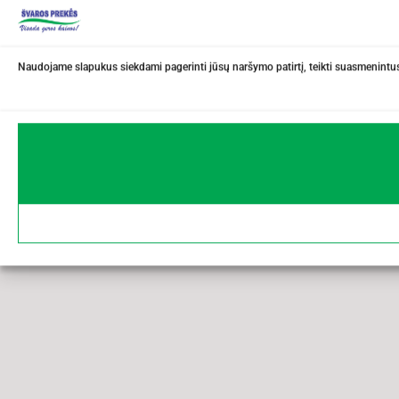
Naudojame slapukus siekdami pagerinti jūsų naršymo patirtį, teikti suasmenintus 