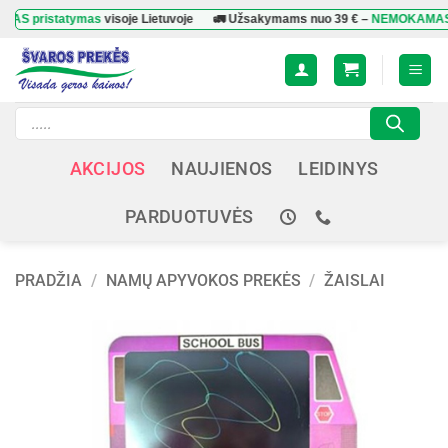
Skip
statymas
visoje Lietuvoje
🚛 Užsakymams nuo
39 €
–
NEMOKAMAS prista
to
content
Products
search
AKCIJOS
NAUJIENOS
LEIDINYS
PARDUOTUVĖS
PRADŽIA
/
NAMŲ APYVOKOS PREKĖS
/
ŽAISLAI