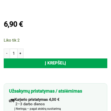
6,90
€
Liko tik 2
produkto kiekis: Rašymo lenta LCD WRITTING TABLET, 29x22 cm
Į KREPŠELĮ
Užsakymų pristatymas / atsiėmimas
🚛
Kurjerio pristatymas 4,00 €
2–3 darbo dienos
Į Neringą – pagal atskirą susitarimą