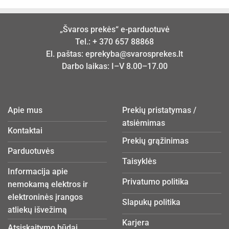
„Švaros prekės“ e-parduotuvė
Tel.:
+ 370 657 88868
El. paštas:
eprekyba@svarosprekes.lt
Darbo laikas: I–V 8.00–17.00
Apie mus
Prekių pristatymas /
atsiėmimas
Kontaktai
Prekių grąžinimas
Parduotuvės
Taisyklės
Informacija apie
Privatumo politika
nemokamą elektros ir
elektroninės įrangos
Slapukų politika
atliekų išvežimą
Karjera
Atsiskaitymo būdai