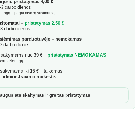
rjerio pristatymas 4,00 €
3 darbo dienos
eringą – pagal atskirą susitarimą
aštomatai –
pristatymas 2,50 €
3 darbo dienos
siėmimas parduotuvėje – nemokamas
3 darbo dienos
žsakymams nuo
39 €
–
pristatymas NEMOKAMAS
skyrus Neringą
sakymams iki
15 €
– taikomas
€ administravimo mokestis
augus atsiskaitymas ir greitas pristatymas