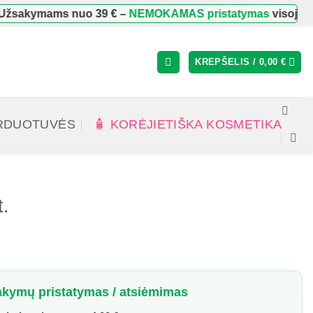
žsakymams nuo
39 €
–
NEMOKAMAS pristatymas
visoje Lie
KREPŠELIS /
0,00
€
RDUOTUVĖS
🧴 KORĖJIETIŠKA KOSMETIKA
.
kymų pristatymas / atsiėmimas