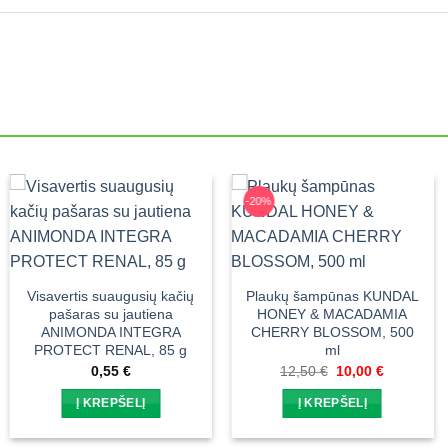
-20%
Visavertis suaugusių kačių
Plaukų šampūnas KUNDAL
pašaras su jautiena
HONEY & MACADAMIA
ANIMONDA INTEGRA
CHERRY BLOSSOM, 500
PROTECT RENAL, 85 g
ml
Original
Current
0,55
€
12,50
€
10,00
€
price
price
was:
is:
Į KREPŠELĮ
Į KREPŠELĮ
12,50 €.
10,00 €.