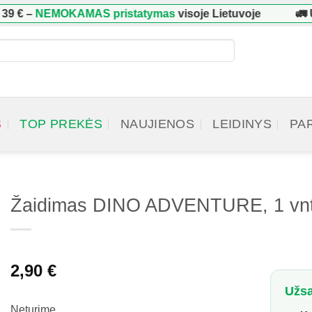
 €
–
NEMOKAMAS pristatymas
visoje Lietuvoje
🚛 U
S
TOP PREKĖS
NAUJIENOS
LEIDINYS
PA
Žaidimas DINO ADVENTURE, 1 vnt
2,90
€
Užsa
Neturime