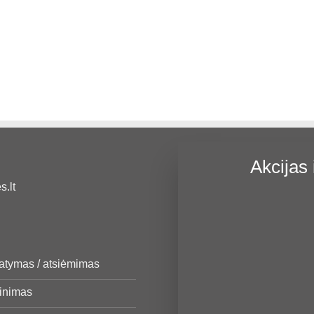
Akcijas 
.lt
tatymas / atsiėmimas
žinimas