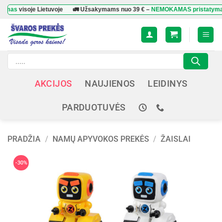
Skip
isoje Lietuvoje
🚛 Užsakymams nuo
39 €
–
NEMOKAMAS pristatymas
visoj
to
content
Products
search
AKCIJOS
NAUJIENOS
LEIDINYS
PARDUOTUVĖS
PRADŽIA
/
NAMŲ APYVOKOS PREKĖS
/
ŽAISLAI
-30%