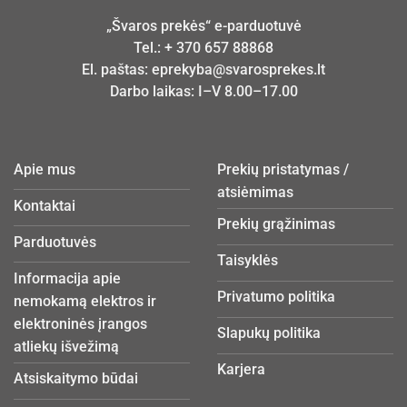
„Švaros prekės“ e-parduotuvė
Tel.:
+ 370 657 88868
El. paštas:
eprekyba@svarosprekes.lt
Darbo laikas: I–V 8.00–17.00
Apie mus
Prekių pristatymas /
atsiėmimas
Kontaktai
Prekių grąžinimas
Parduotuvės
Taisyklės
Informacija apie
Privatumo politika
nemokamą elektros ir
elektroninės įrangos
Slapukų politika
atliekų išvežimą
Karjera
Atsiskaitymo būdai