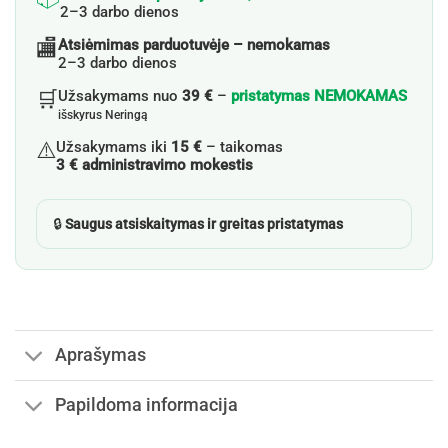
2–3 darbo dienos
🏬
Atsiėmimas parduotuvėje – nemokamas
2–3 darbo dienos
🛒
Užsakymams nuo
39 €
–
pristatymas NEMOKAMAS
išskyrus Neringą
⚠️
Užsakymams iki
15 €
– taikomas
3 € administravimo mokestis
🔒
Saugus atsiskaitymas ir greitas pristatymas
Aprašymas
Papildoma informacija