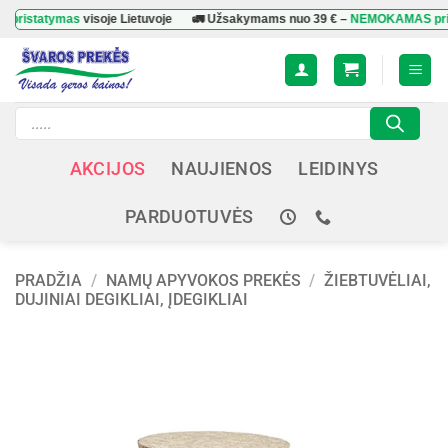
Skip
atymas
visoje Lietuvoje
🚛 Užsakymams nuo
39 €
–
NEMOKAMAS pristaty
to
content
Products
search
AKCIJOS
NAUJIENOS
LEIDINYS
PARDUOTUVĖS
PRADŽIA
/
NAMŲ APYVOKOS PREKĖS
/
ŽIEBTUVĖLIAI,
DUJINIAI DEGIKLIAI, ĮDEGIKLIAI