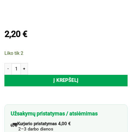
2,20
€
Liko tik 2
produkto kiekis: Degtukai stikliniame indelyje COUNTRYFIELD, 9,5 c
Į KREPŠELĮ
Užsakymų pristatymas / atsiėmimas
🚛
Kurjerio pristatymas 4,00 €
2–3 darbo dienos