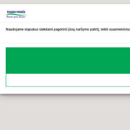
Naudojame slapukus siekdami pagerinti jūsų naršymo patirtį, teikti suasmenintus 