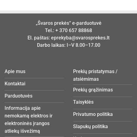
„Švaros prekės“ e-parduotuvė
Tel.:
+ 370 657 88868
El. paštas:
eprekyba@svarosprekes.lt
Darbo laikas: I–V 8.00–17.00
Apie mus
Prekių pristatymas /
atsiėmimas
Kontaktai
Prekių grąžinimas
Parduotuvės
Taisyklės
Informacija apie
Privatumo politika
nemokamą elektros ir
elektroninės įrangos
Slapukų politika
atliekų išvežimą