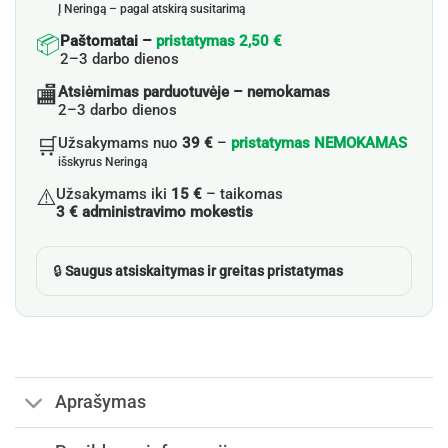
Į Neringą – pagal atskirą susitarimą
📦
Paštomatai –
pristatymas 2,50 €
2–3 darbo dienos
🏬
Atsiėmimas parduotuvėje – nemokamas
2–3 darbo dienos
🛒
Užsakymams nuo
39 €
–
pristatymas NEMOKAMAS
išskyrus Neringą
⚠️
Užsakymams iki
15 €
– taikomas
3 € administravimo mokestis
🔒
Saugus atsiskaitymas ir greitas pristatymas
Aprašymas